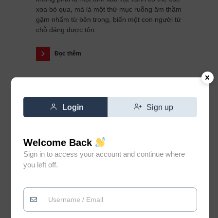
xoa bỏ qua, mà là một thứ mục ruỗng âm thầm
gặm nhấm từ bên trong, biến một con người từ
chỗ đáng được tôn
Đọc thêm
Login
Sign up
Welcome Back
Sign in to access your account and continue where
you left off.
Đừng vì gặp vài người không
0
xứng đáng mà đánh mất niềm