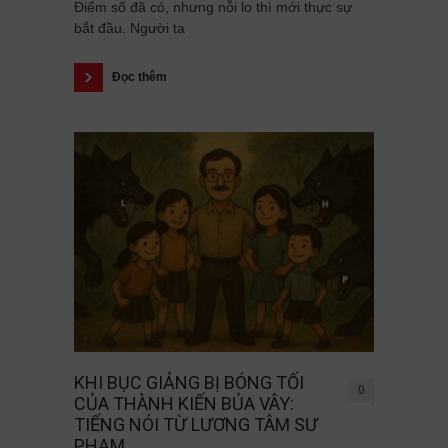
Điểm số đã có, nhưng nỗi lo thì mới thực sự
bắt đầu. Người ta
Đọc thêm
KHI BỤC GIẢNG BỊ BÓNG TỐI
0
CỦA THÀNH KIẾN BỦA VÂY:
TIẾNG NÓI TỪ LƯƠNG TÂM SƯ
PHẠM