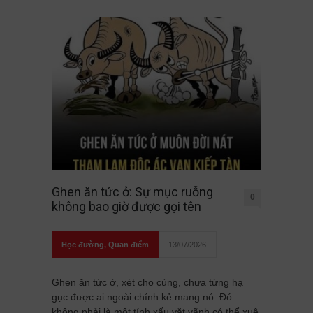
Ghen ăn tức ở: Sự mục ruỗng
0
không bao giờ được gọi tên
Học đường
,
Quan điểm
13/07/2026
Ghen ăn tức ở, xét cho cùng, chưa từng hạ
gục được ai ngoài chính kẻ mang nó. Đó
không phải là một tính xấu vặt vãnh có thể xuê