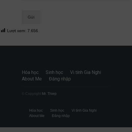
Quan điểm
28/06/2026
Lượt xem:
7.656
Hóa học
Sinh học
Vi tính Gia Nghi
About Me
Đăng nhập
© Copyright
Mr. Thiep
Hóa học
Sinh học
Vi tính Gia Nghi
About Me
Đăng nhập