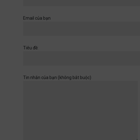
Khi một cánh cửa đã mở ra,
hãy chuẩn bị cho những
chân trời rộng hơn
Email của bạn
Học đường
,
Quan điểm
28/06/2026
Muốn con có đức thì cha mẹ
Tiêu đề:
đừng làm điều thất đức
Quan điểm
28/06/2026
Tin nhắn của bạn (không bắt buộc)
Khi sự dối trá trở nên bình
thường
Quan điểm
28/06/2026
Tuổi thơ của con không chờ
đợi ta rảnh rỗi