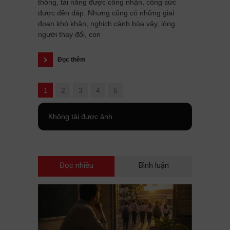
thông, tài năng được công nhận, công sức
được đền đáp. Nhưng cũng có những giai
đoạn khó khăn, nghịch cảnh bủa vây, lòng
người thay đổi, con
Đọc thêm
1
2
3
4
5
Không tải được ảnh
Đọc nhiều
Bình luận