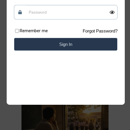
tin vào những điều tốt đẹp
Quan điểm
09/07/2026
Remember me
Forgot Password?
Có những lúc, sống “chua” một chút mới giữ
được phần ngọt của đời mình Xin chào những
Sign In
tâm hồn đang tìm kiếm sự bình yên. Chào
mừng bạn đã trở lại với Blog của Thiệp. Có
những bài học của cuộc đời không nằm trong
sách vở. Chỉ cần lặng lẽ đứng trước một
Đọc thêm