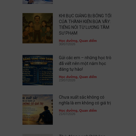
KHI BỤC GIẢNG BỊ BÓNG TỐI
CỦA THÀNH KIẾN BỦA VÂY:
TIẾNG NÓI TỪ LƯƠNG TÂM
SƯ PHẠM
Học đường
,
Quan điểm
30/07/2026
Gửi các em – những học trò
đã viết nên một năm học
đáng tự hào!
Học đường
,
Quan điểm
23/07/2026
Chưa xuất sắc không có
nghĩa là em không có giá trị
Học đường
,
Quan điểm
21/07/2026