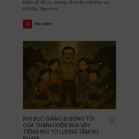
Điểm số đã có, nhưng nỗi lo thì mới thực sự
bắt đầu. Người ta
Đọc thêm
KHI BỤC GIẢNG BỊ BÓNG TỐI
0
CỦA THÀNH KIẾN BỦA VÂY:
TIẾNG NÓI TỪ LƯƠNG TÂM SƯ
PHẠM