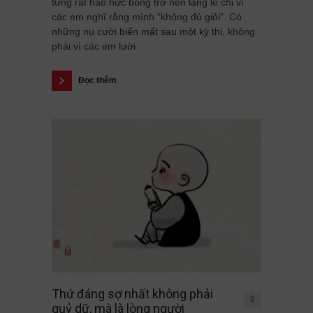
từng rất háo hức bỗng trở nên lặng lẽ chỉ vì
các em nghĩ rằng mình “không đủ giỏi”. Có
những nụ cười biến mất sau một kỳ thi, không
phải vì các em lười
Đọc thêm
Thứ đáng sợ nhất không phải
0
quỷ dữ, mà là lòng người