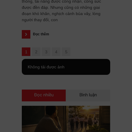
thông, tài năng được công nhận, công sức
được đền đáp. Nhưng cũng có những giai
đoạn khó khăn, nghịch cảnh bủa vây, lòng
người thay đổi, con
Đọc thêm
1
2
3
4
5
Không tải được ảnh
Đọc nhiều
Bình luận