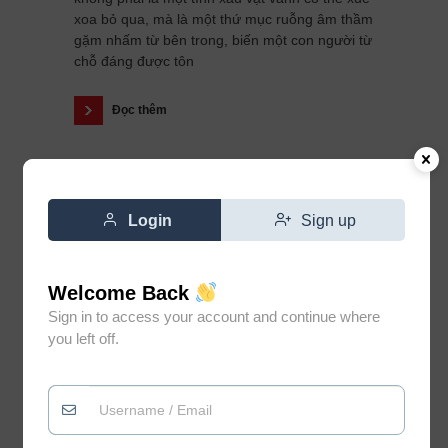
xoa bỏ qua, mà là một thứ mục ruỗng âm thầm
gặm nhấm từ bên trong, biến một con người từ
chỗ đáng được tôn
Đọc thêm
Login
Sign up
Welcome Back
Sign in to access your account and continue where
you left off.
Đừng vì gặp vài người không
0
xứng đáng mà đánh mất niềm