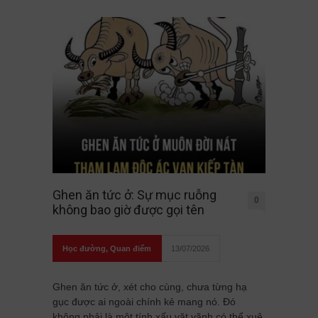
Ghen ăn tức ở: Sự mục ruỗng
0
không bao giờ được gọi tên
Học đường
,
Quan điểm
13/07/2026
Ghen ăn tức ở, xét cho cùng, chưa từng hạ
gục được ai ngoài chính kẻ mang nó. Đó
không phải là một tính xấu vặt vãnh có thể xuê