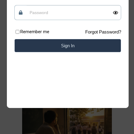
tin vào những điều tốt đẹp
Quan điểm
09/07/2026
Remember me
Forgot Password?
Có những lúc, sống “chua” một chút mới giữ
được phần ngọt của đời mình Xin chào những
Sign In
tâm hồn đang tìm kiếm sự bình yên. Chào
mừng bạn đã trở lại với Blog của Thiệp. Có
những bài học của cuộc đời không nằm trong
sách vở. Chỉ cần lặng lẽ đứng trước một
Đọc thêm