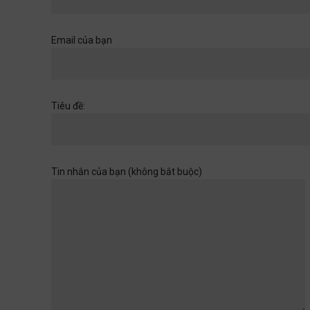
Khi một cánh cửa đã mở ra,
hãy chuẩn bị cho những
chân trời rộng hơn
Email của bạn
Học đường
,
Quan điểm
28/06/2026
Muốn con có đức thì cha mẹ
Tiêu đề:
đừng làm điều thất đức
Quan điểm
28/06/2026
Tin nhắn của bạn (không bắt buộc)
Khi sự dối trá trở nên bình
thường
Quan điểm
28/06/2026
Tuổi thơ của con không chờ
đợi ta rảnh rỗi