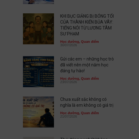
KHI BỤC GIẢNG BỊ BÓNG TỐI
CỦA THÀNH KIẾN BỦA VÂY:
TIẾNG NÓI TỪ LƯƠNG TÂM
SƯ PHẠM
Học đường
,
Quan điểm
30/07/2026
Gửi các em – những học trò
đã viết nên một năm học
đáng tự hào!
Học đường
,
Quan điểm
23/07/2026
Chưa xuất sắc không có
nghĩa là em không có giá trị
Học đường
,
Quan điểm
21/07/2026