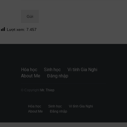
Quan điểm
28/06/2026
Lượt xem:
7.457
Hóa học
Sinh học
Vi tính Gia Nghi
About Me
Đăng nhập
© Copyright
Mr. Thiep
Hóa học
Sinh học
Vi tính Gia Nghi
About Me
Đăng nhập