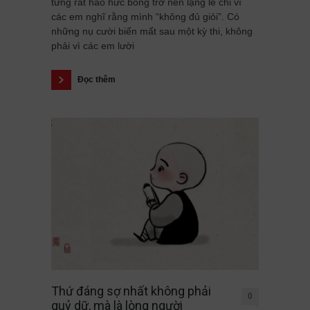
từng rất háo hức bỗng trở nên lặng lẽ chỉ vì
các em nghĩ rằng mình “không đủ giỏi”. Có
những nụ cười biến mất sau một kỳ thi, không
phải vì các em lười
Đọc thêm
Thứ đáng sợ nhất không phải
0
quỷ dữ, mà là lòng người