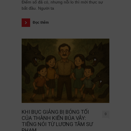
Điểm số đã có, nhưng nỗi lo thì mới thực sự
bắt đầu. Người ta
Đọc thêm
KHI BỤC GIẢNG BỊ BÓNG TỐI
0
CỦA THÀNH KIẾN BỦA VÂY:
TIẾNG NÓI TỪ LƯƠNG TÂM SƯ
PHẠM