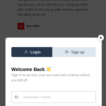
xoa bỏ qua, mà là một thứ mục ruỗng âm thầm
gặm nhấm từ bên trong, biến một con người từ
chỗ đáng được tôn
Đọc thêm
Login
Sign up
Welcome Back
Sign in to access your account and continue where
you left off.
Đừng vì gặp vài người không
0
xứng đáng mà đánh mất niềm