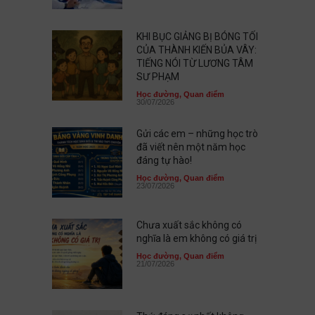
KHI BỤC GIẢNG BỊ BÓNG TỐI
CỦA THÀNH KIẾN BỦA VÂY:
TIẾNG NÓI TỪ LƯƠNG TÂM
SƯ PHẠM
Học đường
,
Quan điểm
30/07/2026
Gửi các em – những học trò
đã viết nên một năm học
đáng tự hào!
Học đường
,
Quan điểm
23/07/2026
Chưa xuất sắc không có
nghĩa là em không có giá trị
Học đường
,
Quan điểm
21/07/2026