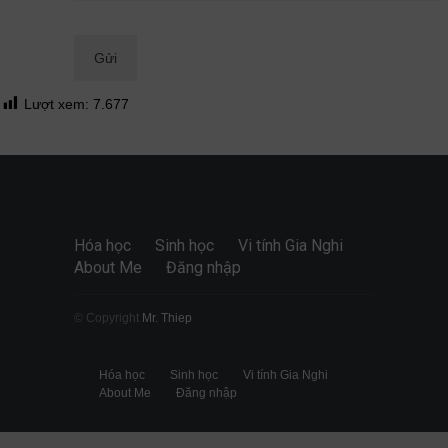
Quan điểm
28/06/2026
Lượt xem:
7.677
Hóa học
Sinh học
Vi tính Gia Nghi
About Me
Đăng nhập
© Copyright
Mr. Thiep
Hóa học
Sinh học
Vi tính Gia Nghi
About Me
Đăng nhập