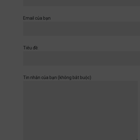
Khi một cánh cửa đã mở ra,
hãy chuẩn bị cho những
chân trời rộng hơn
Email của bạn
Học đường
,
Quan điểm
28/06/2026
Muốn con có đức thì cha mẹ
Tiêu đề:
đừng làm điều thất đức
Quan điểm
28/06/2026
Tin nhắn của bạn (không bắt buộc)
Khi sự dối trá trở nên bình
thường
Quan điểm
28/06/2026
Tuổi thơ của con không chờ
đợi ta rảnh rỗi