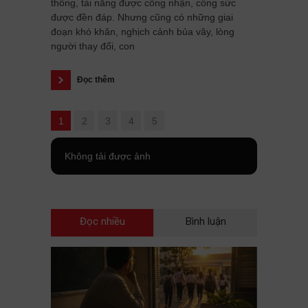
thông, tài năng được công nhận, công sức
được đền đáp. Nhưng cũng có những giai
đoạn khó khăn, nghịch cảnh bủa vây, lòng
người thay đổi, con
Đọc thêm
1
2
3
4
5
Không tải được ảnh
Đọc nhiều
Bình luận