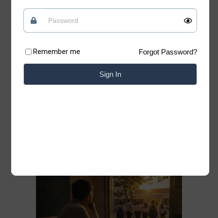
tin vào những điều tốt đẹp
Quan điểm
09/07/2026
Remember me
Forgot Password?
Có những lúc, sống “chua” một chút mới giữ
được phần ngọt của đời mình Xin chào những
Sign In
tâm hồn đang tìm kiếm sự bình yên. Chào
mừng bạn đã trở lại với Blog của Thiệp. Có
những bài học của cuộc đời không nằm trong
sách vở. Chỉ cần lặng lẽ đứng trước một
Đọc thêm