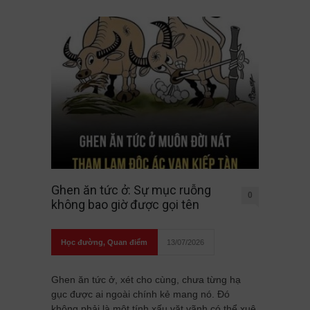
Ghen ăn tức ở: Sự mục ruỗng
0
không bao giờ được gọi tên
Học đường
,
Quan điểm
13/07/2026
Ghen ăn tức ở, xét cho cùng, chưa từng hạ
gục được ai ngoài chính kẻ mang nó. Đó
không phải là một tính xấu vặt vãnh có thể xuê