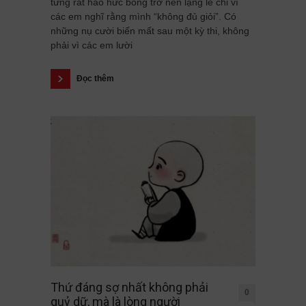
từng rất háo hức bỗng trở nên lặng lẽ chỉ vì
các em nghĩ rằng mình “không đủ giỏi”. Có
những nụ cười biến mất sau một kỳ thi, không
phải vì các em lười
Đọc thêm
Thứ đáng sợ nhất không phải
0
quỷ dữ, mà là lòng người