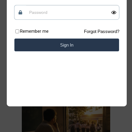
tin vào những điều tốt đẹp
Quan điểm
09/07/2026
Remember me
Forgot Password?
Có những lúc, sống “chua” một chút mới giữ
được phần ngọt của đời mình Xin chào những
Sign In
tâm hồn đang tìm kiếm sự bình yên. Chào
mừng bạn đã trở lại với Blog của Thiệp. Có
những bài học của cuộc đời không nằm trong
sách vở. Chỉ cần lặng lẽ đứng trước một
Đọc thêm