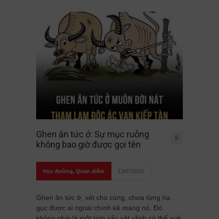
Ghen ăn tức ở: Sự mục ruỗng
0
không bao giờ được gọi tên
Học đường
,
Quan điểm
13/07/2026
Ghen ăn tức ở, xét cho cùng, chưa từng hạ
gục được ai ngoài chính kẻ mang nó. Đó
không phải là một tính xấu vặt vãnh có thể xuê