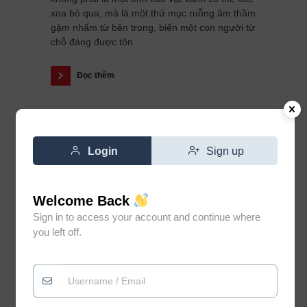
xoa bỏ qua, mà là một thứ mục ruỗng âm thầm
gặm nhấm từ bên trong, biến một con người từ
chỗ đáng được tôn
Đọc thêm
Login
Sign up
Welcome Back
Sign in to access your account and continue where
you left off.
Đừng vì gặp vài người không
0
xứng đáng mà đánh mất niềm