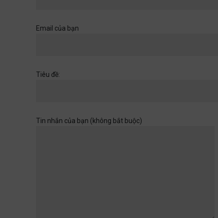
Khi một cánh cửa đã mở ra,
hãy chuẩn bị cho những
chân trời rộng hơn
Email của bạn
Học đường
,
Quan điểm
28/06/2026
Muốn con có đức thì cha mẹ
Tiêu đề:
đừng làm điều thất đức
Quan điểm
28/06/2026
Tin nhắn của bạn (không bắt buộc)
Khi sự dối trá trở nên bình
thường
Quan điểm
28/06/2026
Tuổi thơ của con không chờ
đợi ta rảnh rỗi