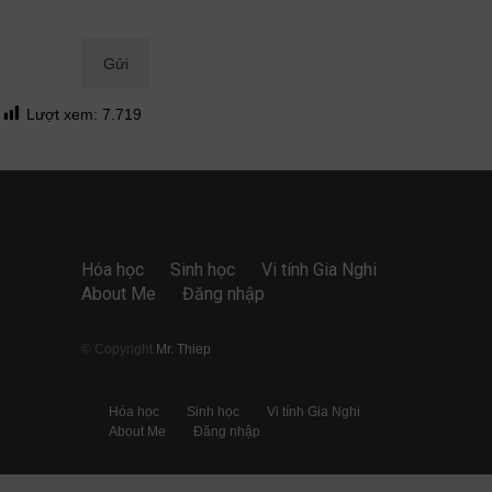
Quan điểm
28/06/2026
Lượt xem:
7.719
Hóa học
Sinh học
Vi tính Gia Nghi
About Me
Đăng nhập
© Copyright
Mr. Thiep
Hóa học
Sinh học
Vi tính Gia Nghi
About Me
Đăng nhập