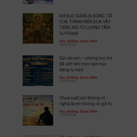
KHI BỤC GIẢNG BỊ BÓNG TỐI
CỦA THÀNH KIẾN BỦA VÂY:
TIẾNG NÓI TỪ LƯƠNG TÂM
SƯ PHẠM
Học đường
,
Quan điểm
30/07/2026
Gửi các em – những học trò
đã viết nên một năm học
đáng tự hào!
Học đường
,
Quan điểm
23/07/2026
Chưa xuất sắc không có
nghĩa là em không có giá trị
Học đường
,
Quan điểm
21/07/2026