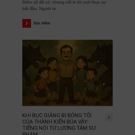
Điểm số đã có, nhưng nỗi lo thì mới thực sự
bắt đầu. Người ta
Đọc thêm
KHI BỤC GIẢNG BỊ BÓNG TỐI
0
CỦA THÀNH KIẾN BỦA VÂY:
TIẾNG NÓI TỪ LƯƠNG TÂM SƯ
PHẠM