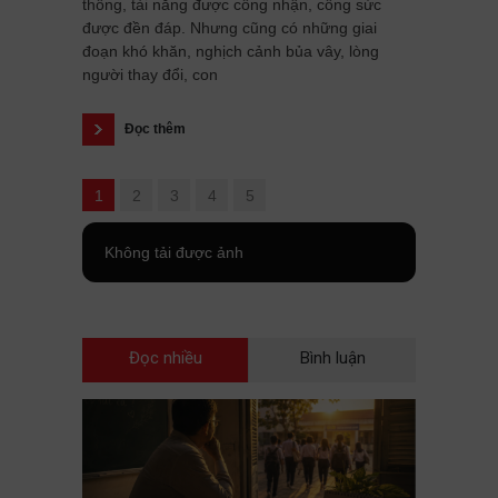
thông, tài năng được công nhận, công sức
được đền đáp. Nhưng cũng có những giai
đoạn khó khăn, nghịch cảnh bủa vây, lòng
người thay đổi, con
Đọc thêm
1
2
3
4
5
Không tải được ảnh
Đọc nhiều
Bình luận