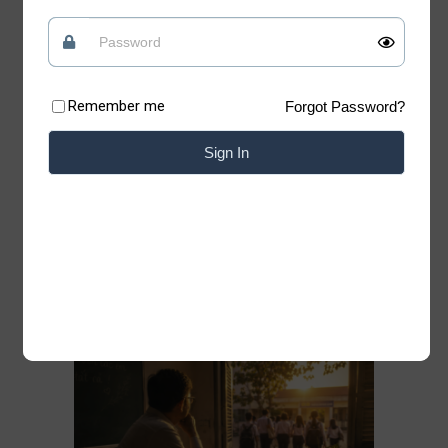
tin vào những điều tốt đẹp
Quan điểm
09/07/2026
Remember me
Forgot Password?
Có những lúc, sống “chua” một chút mới giữ
được phần ngọt của đời mình Xin chào những
Sign In
tâm hồn đang tìm kiếm sự bình yên. Chào
mừng bạn đã trở lại với Blog của Thiệp. Có
những bài học của cuộc đời không nằm trong
sách vở. Chỉ cần lặng lẽ đứng trước một
Đọc thêm