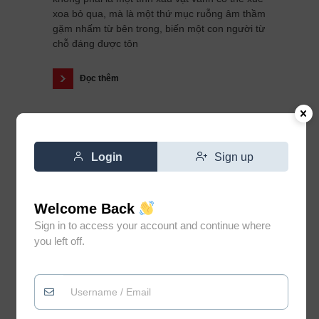
xoa bỏ qua, mà là một thứ mục ruỗng âm thầm
gặm nhấm từ bên trong, biến một con người từ
chỗ đáng được tôn
Đọc thêm
Login
Sign up
Welcome Back
Sign in to access your account and continue where
you left off.
Đừng vì gặp vài người không
0
xứng đáng mà đánh mất niềm