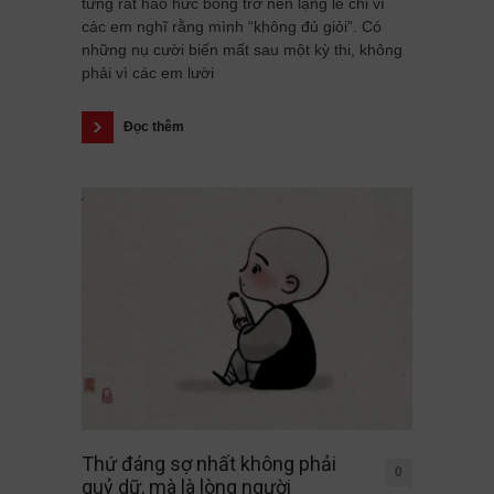
từng rất háo hức bỗng trở nên lặng lẽ chỉ vì
các em nghĩ rằng mình “không đủ giỏi”. Có
những nụ cười biến mất sau một kỳ thi, không
phải vì các em lười
Đọc thêm
Thứ đáng sợ nhất không phải
0
quỷ dữ, mà là lòng người