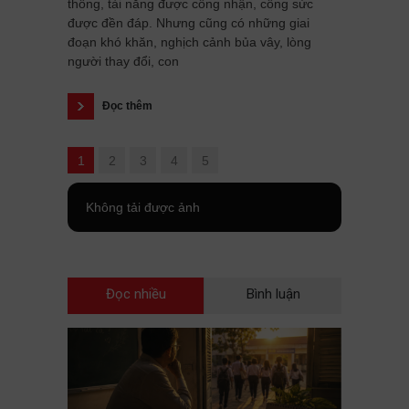
thông, tài năng được công nhận, công sức
được đền đáp. Nhưng cũng có những giai
đoạn khó khăn, nghịch cảnh bủa vây, lòng
người thay đổi, con
Đọc thêm
1
2
3
4
5
Không tải được ảnh
Đọc nhiều
Bình luận