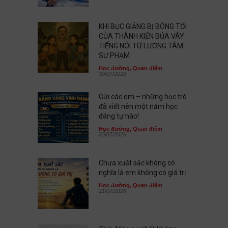
KHI BỤC GIẢNG BỊ BÓNG TỐI
CỦA THÀNH KIẾN BỦA VÂY:
TIẾNG NÓI TỪ LƯƠNG TÂM
SƯ PHẠM
Học đường
,
Quan điểm
30/07/2026
Gửi các em – những học trò
đã viết nên một năm học
đáng tự hào!
Học đường
,
Quan điểm
23/07/2026
Chưa xuất sắc không có
nghĩa là em không có giá trị
Học đường
,
Quan điểm
21/07/2026