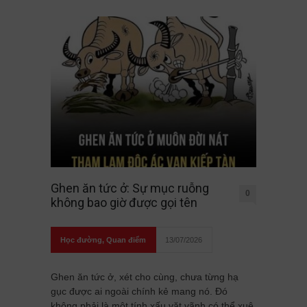
Ghen ăn tức ở: Sự mục ruỗng
0
không bao giờ được gọi tên
Học đường
,
Quan điểm
13/07/2026
Ghen ăn tức ở, xét cho cùng, chưa từng hạ
gục được ai ngoài chính kẻ mang nó. Đó
không phải là một tính xấu vặt vãnh có thể xuê