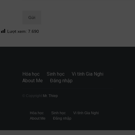
Quan điểm
28/06/2026
Lượt xem:
7.690
Hóa học
Sinh học
Vi tính Gia Nghi
About Me
Đăng nhập
© Copyright
Mr. Thiep
Hóa học
Sinh học
Vi tính Gia Nghi
About Me
Đăng nhập