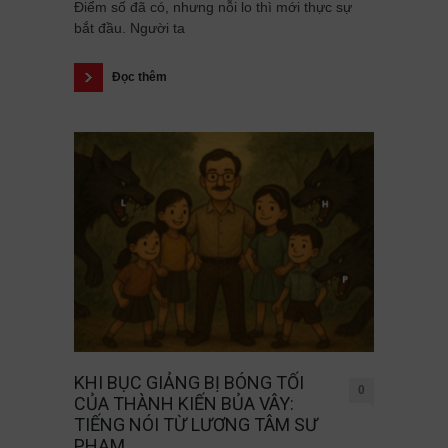
Điểm số đã có, nhưng nỗi lo thì mới thực sự
bắt đầu. Người ta
Đọc thêm
KHI BỤC GIẢNG BỊ BÓNG TỐI
0
CỦA THÀNH KIẾN BỦA VÂY:
TIẾNG NÓI TỪ LƯƠNG TÂM SƯ
PHẠM