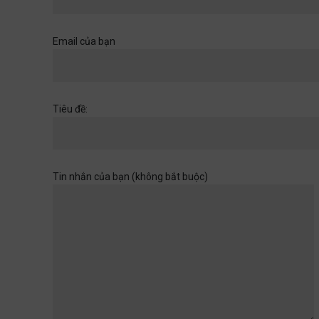
Khi một cánh cửa đã mở ra,
hãy chuẩn bị cho những
chân trời rộng hơn
Email của bạn
Học đường
,
Quan điểm
28/06/2026
Muốn con có đức thì cha mẹ
Tiêu đề:
đừng làm điều thất đức
Quan điểm
28/06/2026
Tin nhắn của bạn (không bắt buộc)
Khi sự dối trá trở nên bình
thường
Quan điểm
28/06/2026
Tuổi thơ của con không chờ
đợi ta rảnh rỗi