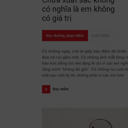
Chưa xuất sắc không
có nghĩa là em không
có giá trị
Học đường
,
Quan điểm
21/07/2026
Có những ngày, một tờ giấy báo điểm đủ khiến
đứa trẻ cúi gằm mặt. Có những ánh mắt từng r
háo hức bỗng trở nên lặng lẽ chỉ vì các em ngh
rằng mình “không đủ giỏi”. Có những nụ cười b
mất sau một kỳ thi, không phải vì các em lười
Đọc thêm