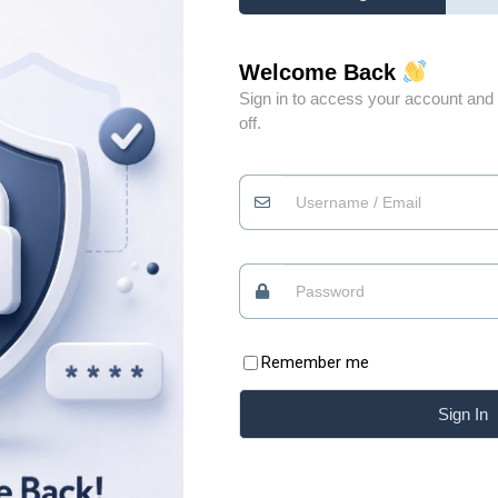
Welcome Back
Sign in to access your account and 
off.
Đừng vì gặp vài người
0
không xứng đáng mà
đánh mất niềm tin vào
0
những điều tốt đẹp
Quan điểm
09/07/2026
Remember me
Có những lúc, sống “chua” một chút mới giữ được
Sign In
phần ngọt của đời mình Xin chào những tâm hồn
ăm
đang tìm kiếm sự bình yên. Chào mừng bạn đã trở
i
lại với Blog của Thiệp. Có những bài học của cuộc
ằng