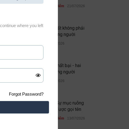
Học đường
,
Quan điểm
21/07/2026
continue where you left
Thứ đáng sợ nhất không phải
quỷ dữ, mà là lòng người
Quan điểm
19/07/2026
Thành công và thất bại - hai
phép thử của lòng người
Quan điểm
13/07/2026
Forgot Password?
Ghen ăn tức ở: Sự mục ruỗng
không bao giờ được gọi tên
Học đường
,
Quan điểm
13/07/2026