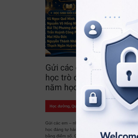
Gửi các em – những
học trò đã viết nên một
năm học đáng tự hào!
Học đường
,
Quan điểm
23/07/2026
Gửi các em – những học trò đã viết nên một n
học đáng tự hào! Có những thành tích được gh
bằng điểm số. Có những thành tích được ghi b