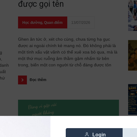
được gọi tên
Học đường
,
Quan điểm
13/07/2026
Ghen ăn tức ở, xét cho cùng, chưa từng hạ gục
được ai ngoài chính kẻ mang nó. Đó không phải là
một tính xấu vặt vãnh có thể xuê xoa bỏ qua, mà là
ng
một thứ mục ruỗng âm thầm gặm nhấm từ bên
u,
trong, biến một con người từ chỗ đáng được tôn
 danh
uất
thứ
Đọc thêm
Login