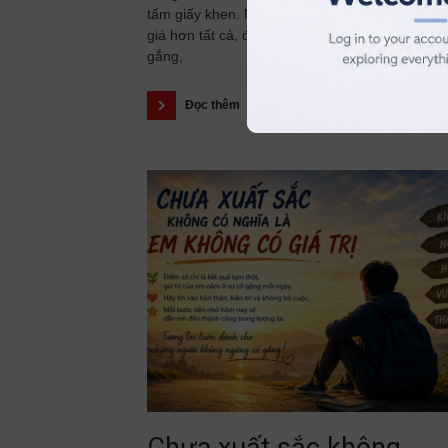
tấm giấy khen. Nhưng có một thành tích còn q
giá hơn tất cả, đó là những tháng ngày bền bỉ 
gắng,
Đọc thêm