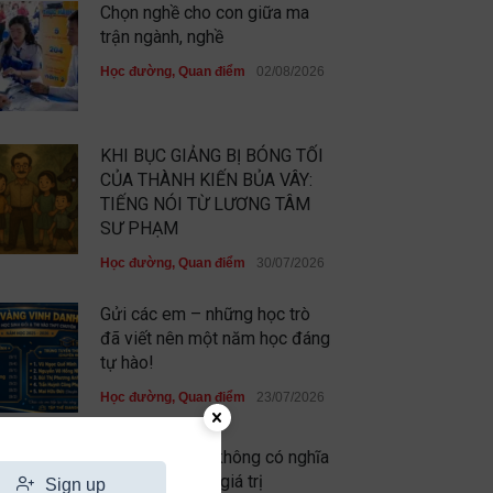
Chọn nghề cho con giữa ma
trận ngành, nghề
Học đường
,
Quan điểm
02/08/2026
KHI BỤC GIẢNG BỊ BÓNG TỐI
CỦA THÀNH KIẾN BỦA VÂY:
TIẾNG NÓI TỪ LƯƠNG TÂM
SƯ PHẠM
Học đường
,
Quan điểm
30/07/2026
Gửi các em – những học trò
đã viết nên một năm học đáng
tự hào!
Học đường
,
Quan điểm
23/07/2026
Chưa xuất sắc không có nghĩa
là em không có giá trị
Sign up