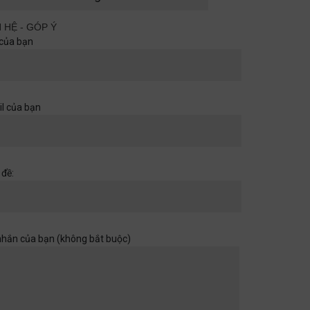
cùng nhau
Quan điểm
29/06/2026
N HỆ - GÓP Ý
của bạn
Khi một cánh cửa đã mở ra,
hãy chuẩn bị cho những chân
trời rộng hơn
l của bạn
Học đường
,
Quan điểm
28/06/2026
Muốn con có đức thì cha mẹ
 đề:
đừng làm điều thất đức
Quan điểm
28/06/2026
nhắn của bạn (không bắt buộc)
Khi sự dối trá trở nên bình
thường
Quan điểm
28/06/2026