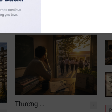
đời không nằm trong sách vở. Chỉ cần lặng lẽ đứng
uý
trước một
cố
Đọc thêm
Thương …
0
P