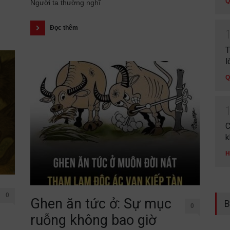
Q
Người ta thường nghĩ
Đọc thêm
T
l
Q
C
k
H
0
Ghen ăn tức ở: Sự mục
B
0
ruỗng không bao giờ