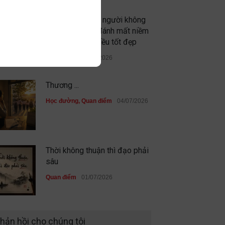
Đừng vì gặp vài người không
xứng đáng mà đánh mất niềm
tin vào những điều tốt đẹp
Quan điểm
09/07/2026
Thương ...
Học đường
,
Quan điểm
04/07/2026
Thời không thuận thì đạo phải
sâu
Quan điểm
01/07/2026
Sau cùng, mình đã không đi
hản hồi cho chúng tôi