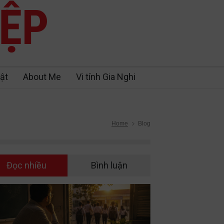
IỆP
ật
About Me
Vi tính Gia Nghi
Home
Blog
Đọc nhiều
Bình luận