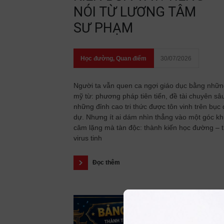
NÓI TỪ LƯƠNG TÂM
SƯ PHẠM
Học đường
,
Quan điểm
30/07/2026
Người ta vẫn quen ca ngợi giáo dục bằng nhữ
mỹ từ: phương pháp tiên tiến, đề tài chuyên sâ
những đỉnh cao tri thức được tôn vinh trên bục
dự. Nhưng ít ai dám nhìn thẳng vào một góc kh
câm lặng mà tàn độc: thành kiến học đường – 
virus tinh
Đọc thêm