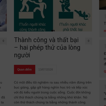
T
H
Thành công và thất bại
0
0
– hai phép thử của lòng
Đ
người
m
đ
Quan điểm
13/07/2026
Q
ều
Có một điều tôi nghiệm ra sau nhiều năm đứng trên
n
bục giảng, gặp gỡ hàng nghìn học trò và tiếp xúc
với đủ kiểu người trong cuộc sống. Cuộc đời không
"
ố đã
chỉ thử thách chúng ta bằng những khó khăn. Nó
m
 ta
còn thử thách chúng ta bằng những thành công.