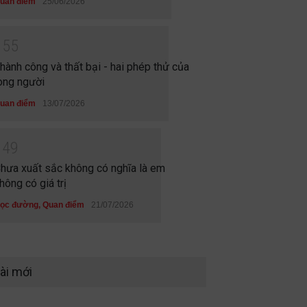
uan điểm
25/06/2026
1
5
5
hành công và thất bại - hai phép thử của
òng người
uan điểm
13/07/2026
1
4
9
hưa xuất sắc không có nghĩa là em
hông có giá trị
ọc đường
,
Quan điểm
21/07/2026
ài mới