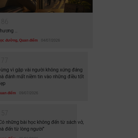
1
8
6
hương ...
ọc đường
,
Quan điểm
04/07/2026
1
7
7
ừng vì gặp vài người không xứng đáng
à đánh mất niềm tin vào những điều tốt
ẹp
uan điểm
09/07/2026
1
5
7
Có những bài học không đến từ sách vở,
à đến từ lòng người"