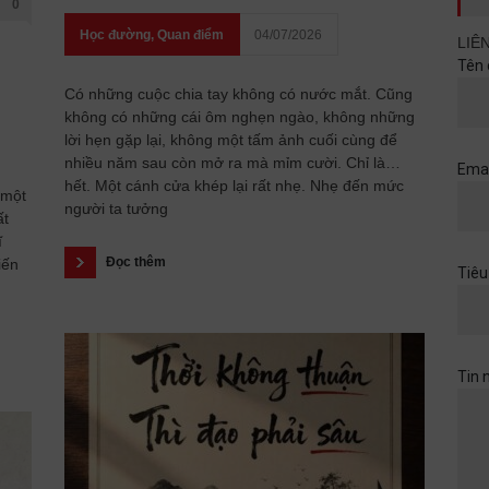
0
Học đường
,
Quan điểm
04/07/2026
LIÊ
Tên 
Có những cuộc chia tay không có nước mắt. Cũng
không có những cái ôm nghẹn ngào, không những
lời hẹn gặp lại, không một tấm ảnh cuối cùng để
nhiều năm sau còn mở ra mà mỉm cười. Chỉ là…
Emai
hết. Một cánh cửa khép lại rất nhẹ. Nhẹ đến mức
 một
người ta tưởng
ất
ĩ
Đọc thêm
iến
Tiêu
Tin 