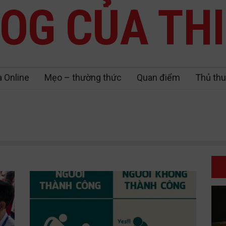
OG CỦA TH
a Online
Mẹo – thường thức
Quan điểm
Thủ thu