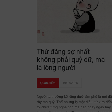
Thứ đáng sợ nhất
không phải quỷ dữ, mà
là lòng người
Quan điểm
19/07/2026
Người ta thường kể rằng dưới âm phủ là nơi đ
rẫy ma quỷ. Thế nhưng lạ một điều, từ xưa đến
tôi chưa từng nghe con ma nào ngày ngày bày