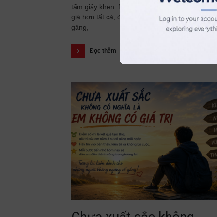
tấm giấy khen. Nhưng có một thành tích còn q
giá hơn tất cả, đó là những tháng ngày bền bỉ 
gắng,
Đọc thêm