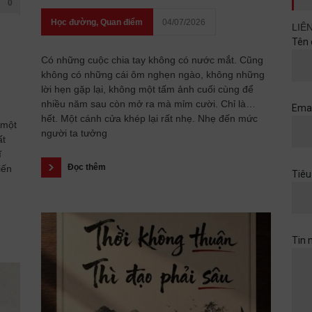
0
Học đường
,
Quan điểm
04/07/2026
LIÊ
Tên 
Có những cuộc chia tay không có nước mắt. Cũng
không có những cái ôm nghẹn ngào, không những
lời hẹn gặp lại, không một tấm ảnh cuối cùng để
nhiều năm sau còn mở ra mà mỉm cười. Chỉ là…
Emai
hết. Một cánh cửa khép lại rất nhẹ. Nhẹ đến mức
 một
người ta tưởng
ất
ĩ
Đọc thêm
iến
Tiêu
Tin 