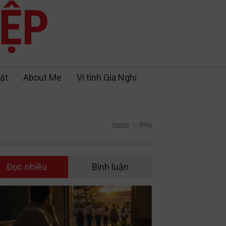
IỆP
ật
About Me
Vi tính Gia Nghi
Home
Blog
Đọc nhiều
Bình luận