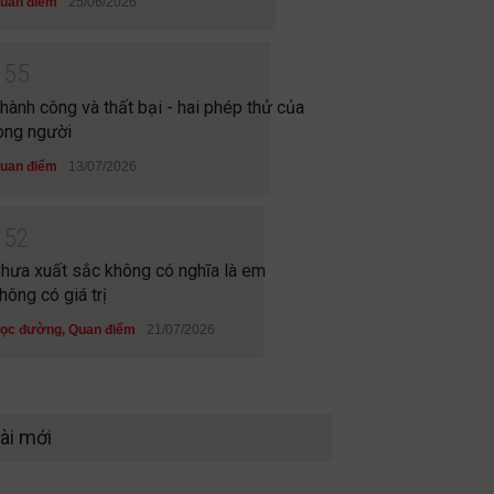
uan điểm
25/06/2026
1
5
5
hành công và thất bại - hai phép thử của
òng người
uan điểm
13/07/2026
1
5
2
hưa xuất sắc không có nghĩa là em
hông có giá trị
ọc đường
,
Quan điểm
21/07/2026
ài mới