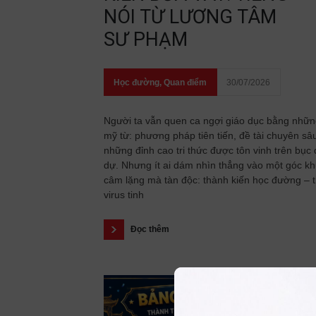
NÓI TỪ LƯƠNG TÂM
SƯ PHẠM
Học đường
,
Quan điểm
30/07/2026
Người ta vẫn quen ca ngợi giáo dục bằng nhữ
mỹ từ: phương pháp tiên tiến, đề tài chuyên sâ
những đỉnh cao tri thức được tôn vinh trên bục
dự. Nhưng ít ai dám nhìn thẳng vào một góc kh
câm lặng mà tàn độc: thành kiến học đường – 
virus tinh
Đọc thêm