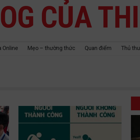
OG CỦA TH
a Online
Mẹo – thường thức
Quan điểm
Thủ thu