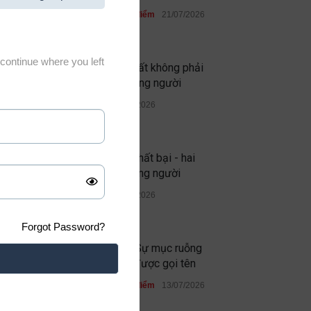
Học đường
,
Quan điểm
21/07/2026
continue where you left
Thứ đáng sợ nhất không phải
quỷ dữ, mà là lòng người
Quan điểm
19/07/2026
Thành công và thất bại - hai
phép thử của lòng người
Quan điểm
13/07/2026
Forgot Password?
Ghen ăn tức ở: Sự mục ruỗng
không bao giờ được gọi tên
Học đường
,
Quan điểm
13/07/2026