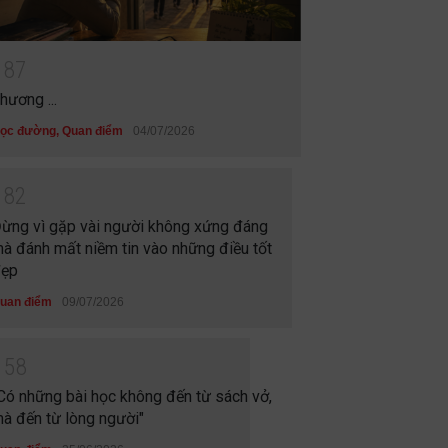
1
8
7
hương ...
ọc đường
,
Quan điểm
04/07/2026
1
8
2
ừng vì gặp vài người không xứng đáng
à đánh mất niềm tin vào những điều tốt
ẹp
uan điểm
09/07/2026
1
5
8
Có những bài học không đến từ sách vở,
à đến từ lòng người"