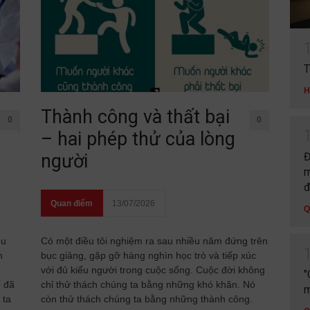
T
H
Thành công và thất bại
0
0
– hai phép thử của lòng
Đ
người
m
đ
Quan điểm
13/07/2026
Q
ều
Có một điều tôi nghiệm ra sau nhiều năm đứng trên
n
bục giảng, gặp gỡ hàng nghìn học trò và tiếp xúc
với đủ kiểu người trong cuộc sống. Cuộc đời không
"
ố đã
chỉ thử thách chúng ta bằng những khó khăn. Nó
m
 ta
còn thử thách chúng ta bằng những thành công.