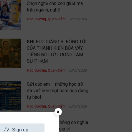
Chọn nghề cho con giữa ma
trận ngành, nghề
Học đường
,
Quan điểm
02/08/2026
KHI BỤC GIẢNG BỊ BÓNG TỐI
CỦA THÀNH KIẾN BỦA VÂY:
TIẾNG NÓI TỪ LƯƠNG TÂM
SƯ PHẠM
Học đường
,
Quan điểm
30/07/2026
Gửi các em – những học trò
đã viết nên một năm học đáng
tự hào!
Học đường
,
Quan điểm
23/07/2026
Chưa xuất sắc không có nghĩa
là em không có giá trị
Sign up