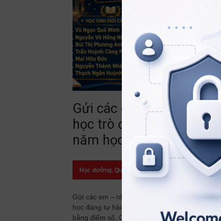
Gửi các em – những
học trò đã viết nên một
năm học đáng tự hào!
Học đường
,
Quan điểm
23/07/2026
Gửi các em – những học trò đã viết nên một n
học đáng tự hào! Có những thành tích được gh
bằng điểm số. Có những thành tích được ghi b