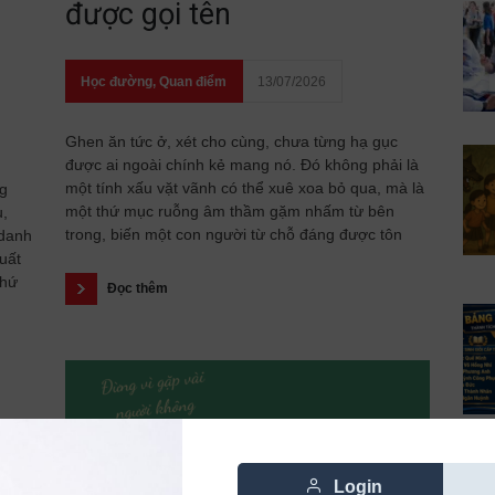
được gọi tên
Học đường
,
Quan điểm
13/07/2026
Ghen ăn tức ở, xét cho cùng, chưa từng hạ gục
được ai ngoài chính kẻ mang nó. Đó không phải là
một tính xấu vặt vãnh có thể xuê xoa bỏ qua, mà là
ng
một thứ mục ruỗng âm thầm gặm nhấm từ bên
u,
trong, biến một con người từ chỗ đáng được tôn
 danh
uất
thứ
Đọc thêm
Login