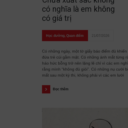
Chưa xuất sắc không
có nghĩa là em không
có giá trị
Học đường
,
Quan điểm
21/07/2026
Có những ngày, một tờ giấy báo điểm đủ khiến
đứa trẻ cúi gằm mặt. Có những ánh mắt từng r
háo hức bỗng trở nên lặng lẽ chỉ vì các em ngh
rằng mình “không đủ giỏi”. Có những nụ cười b
mất sau một kỳ thi, không phải vì các em lười
Đọc thêm