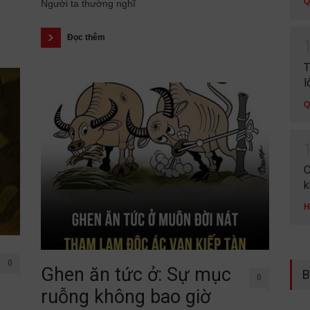
Q
Người ta thường nghĩ
Đọc thêm
T
l
Q
C
k
H
0
Ghen ăn tức ở: Sự mục
B
0
ruỗng không bao giờ