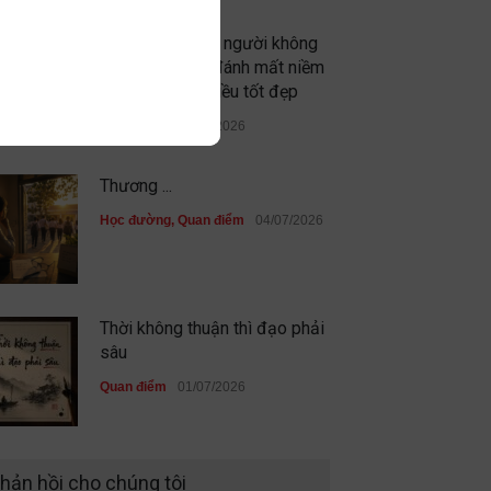
Đừng vì gặp vài người không
xứng đáng mà đánh mất niềm
tin vào những điều tốt đẹp
Quan điểm
09/07/2026
Thương ...
Học đường
,
Quan điểm
04/07/2026
Thời không thuận thì đạo phải
sâu
Quan điểm
01/07/2026
Sau cùng, mình đã không đi
hản hồi cho chúng tôi