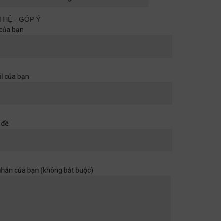
cùng nhau
Quan điểm
29/06/2026
N HỆ - GÓP Ý
của bạn
Khi một cánh cửa đã mở ra,
hãy chuẩn bị cho những chân
trời rộng hơn
l của bạn
Học đường
,
Quan điểm
28/06/2026
Muốn con có đức thì cha mẹ
 đề:
đừng làm điều thất đức
Quan điểm
28/06/2026
nhắn của bạn (không bắt buộc)
Khi sự dối trá trở nên bình
thường
Quan điểm
28/06/2026