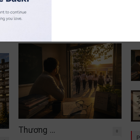
đời không nằm trong sách vở. Chỉ cần lặng lẽ đứng
uý
trước một
cố
Đọc thêm
Thương …
0
P