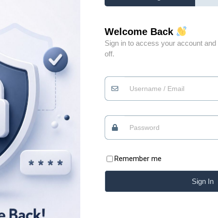
Welcome Back
Sign in to access your account and 
off.
Đừng vì gặp vài người
0
không xứng đáng mà
đánh mất niềm tin vào
0
những điều tốt đẹp
Quan điểm
09/07/2026
Remember me
Có những lúc, sống “chua” một chút mới giữ được
Sign In
phần ngọt của đời mình Xin chào những tâm hồn
ăm
đang tìm kiếm sự bình yên. Chào mừng bạn đã trở
i
lại với Blog của Thiệp. Có những bài học của cuộc
ằng