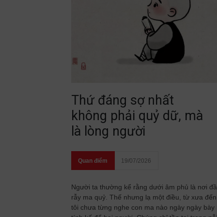
Thứ đáng sợ nhất
không phải quỷ dữ, mà
là lòng người
Quan điểm
19/07/2026
Người ta thường kể rằng dưới âm phủ là nơi đ
rẫy ma quỷ. Thế nhưng lạ một điều, từ xưa đến
tôi chưa từng nghe con ma nào ngày ngày bày