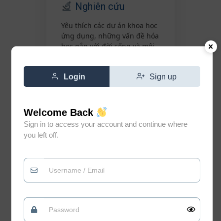
Nghiên cứu
Yêu thích các dự án khoa học
ứng dụng, những vấn đề hóa
học gắn với đời sống và môi
trường.
Login
Sign up
Welcome Back
Sign in to access your account and continue where
Công nghệ
you left off.
Ứng dụng website, AI và
công nghệ số để xây dựng
môi trường học tập hiện đại.