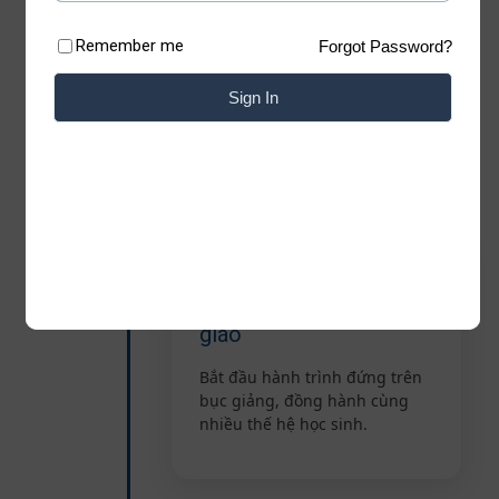
Remember me
Forgot Password?
Sign In
Hành trình
Những ngày đầu nghề
giáo
Bắt đầu hành trình đứng trên
bục giảng, đồng hành cùng
nhiều thế hệ học sinh.