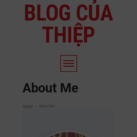
BLOG CỦA
THIỆP
About Me
Home
About Me