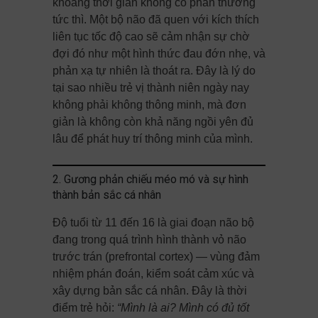
khoảng thời gian không có phần thưởng
tức thì. Một bộ não đã quen với kích thích
liên tục tốc độ cao sẽ cảm nhận sự chờ
đợi đó như một hình thức đau đớn nhẹ, và
phản xạ tự nhiên là thoát ra. Đây là lý do
tại sao nhiều trẻ vị thành niên ngày nay
không phải không thông minh, mà đơn
giản là không còn khả năng ngồi yên đủ
lâu để phát huy trí thông minh của mình.
2. Gương phản chiếu méo mó và sự hình
thành bản sắc cá nhân
Độ tuổi từ 11 đến 16 là giai đoạn não bộ
đang trong quá trình hình thành vỏ não
trước trán (prefrontal cortex) — vùng đảm
nhiệm phán đoán, kiểm soát cảm xúc và
xây dựng bản sắc cá nhân. Đây là thời
điểm trẻ hỏi:
“Mình là ai? Mình có đủ tốt