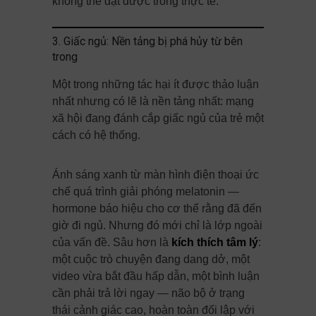
không thể đạt được trong thực tế.
3. Giấc ngủ: Nền tảng bị phá hủy từ bên
trong
Một trong những tác hại ít được thảo luận
nhất nhưng có lẽ là nền tảng nhất: mạng
xã hội đang đánh cắp giấc ngủ của trẻ một
cách có hệ thống.
Ánh sáng xanh từ màn hình điện thoại ức
chế quá trình giải phóng melatonin —
hormone báo hiệu cho cơ thể rằng đã đến
giờ đi ngủ. Nhưng đó mới chỉ là lớp ngoài
của vấn đề. Sâu hơn là
kích thích tâm lý
:
một cuộc trò chuyện đang dang dở, một
video vừa bắt đầu hấp dẫn, một bình luận
cần phải trả lời ngay — não bộ ở trạng
thái cảnh giác cao, hoàn toàn đối lập với