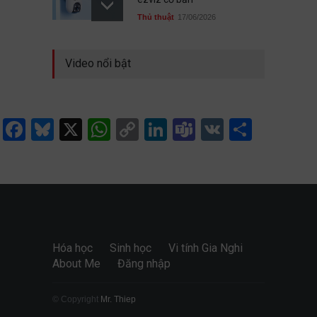
Thủ thuật
17/06/2026
Chọn nghề cho con giữa ma
Video nổi bật
trận ngành, nghề
Học đường
,
Quan điểm
02/08/2026
Facebook
Bluesky
X
WhatsApp
Copy
LinkedIn
Teams
VK
Share
Đại học Quốc gia TP.HCM
Link
cộng tới 5 điểm cho học sinh
149 trường THPT
Học đường
17/06/2026
Hóa học
Sinh học
Vi tính Gia Nghi
About Me
Đăng nhập
© Copyright
Mr. Thiep