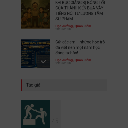
KHI BỤC GIẢNG BỊ BÓNG TỐI
CỦA THÀNH KIẾN BỦA VÂY:
TIẾNG NÓI TỪ LƯƠNG TÂM
SƯ PHẠM
Học đường
,
Quan điểm
30/07/2026
Gửi các em – những học trò
đã viết nên một năm học
đáng tự hào!
Học đường
,
Quan điểm
23/07/2026
Chưa xuất sắc không có
Tác giả
nghĩa là em không có giá trị
Học đường
,
Quan điểm
21/07/2026
Thứ đáng sợ nhất không
4
5
phải quỷ dữ, mà là lòng
người