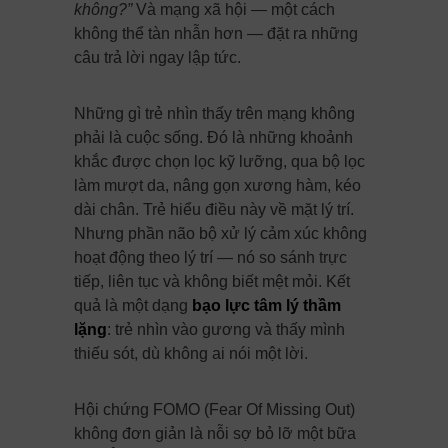
không?”
Và mạng xã hội — một cách
không thể tàn nhẫn hơn — đặt ra những
câu trả lời ngay lập tức.
Những gì trẻ nhìn thấy trên mạng không
phải là cuộc sống. Đó là những khoảnh
khắc được chọn lọc kỹ lưỡng, qua bộ lọc
làm mượt da, nâng gọn xương hàm, kéo
dài chân. Trẻ hiểu điều này về mặt lý trí.
Nhưng phần não bộ xử lý cảm xúc không
hoạt động theo lý trí — nó so sánh trực
tiếp, liên tục và không biết mệt mỏi. Kết
quả là một dạng
bạo lực tâm lý thầm
lặng
: trẻ nhìn vào gương và thấy mình
thiếu sót, dù không ai nói một lời.
Hội chứng FOMO (Fear Of Missing Out)
không đơn giản là nỗi sợ bỏ lỡ một bữa