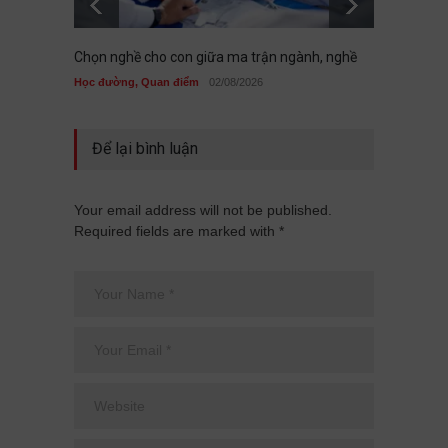
Chọn nghề cho con giữa ma trận ngành, nghề
KHI BỤ
BỦA V
Học đường
,
Quan điểm
02/08/2026
Học đư
Để lại bình luận
Your email address will not be published.
Required fields are marked with *