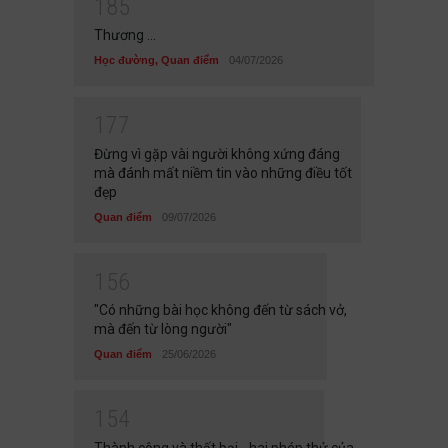
1
8
5
Thương ...
Học đường
,
Quan điểm
04/07/2026
1
7
7
Đừng vì gặp vài người không xứng đáng
mà đánh mất niềm tin vào những điều tốt
đẹp
Quan điểm
09/07/2026
1
5
6
"Có những bài học không đến từ sách vở,
mà đến từ lòng người"
Quan điểm
25/06/2026
1
5
4
Thành công và thất bại - hai phép thử của