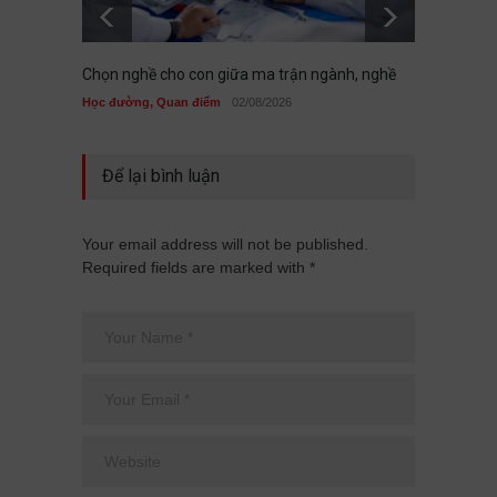
Chọn nghề cho con giữa ma trận ngành, nghề
KHI BỤ
BỦA V
Học đường
,
Quan điểm
02/08/2026
Học đư
Để lại bình luận
Your email address will not be published.
Required fields are marked with *