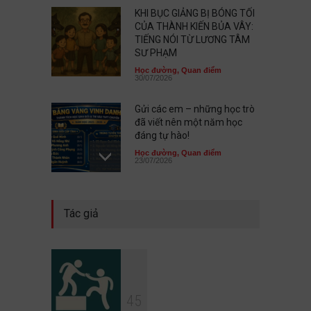
KHI BỤC GIẢNG BỊ BÓNG TỐI
CỦA THÀNH KIẾN BỦA VÂY:
TIẾNG NÓI TỪ LƯƠNG TÂM
SƯ PHẠM
Học đường
,
Quan điểm
30/07/2026
Gửi các em – những học trò
đã viết nên một năm học
đáng tự hào!
Học đường
,
Quan điểm
23/07/2026
Chưa xuất sắc không có
Tác giả
nghĩa là em không có giá trị
Học đường
,
Quan điểm
21/07/2026
Thứ đáng sợ nhất không
4
5
phải quỷ dữ, mà là lòng