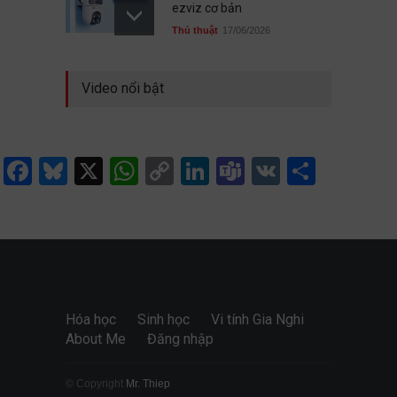
ezviz cơ bản
Thủ thuật
17/06/2026
Chọn nghề cho con giữa ma
Video nổi bật
trận ngành, nghề
Học đường
,
Quan điểm
02/08/2026
Facebook
Bluesky
X
WhatsApp
Copy
LinkedIn
Teams
VK
Share
Đại học Quốc gia TP.HCM
Link
cộng tới 5 điểm cho học sinh
149 trường THPT
Học đường
17/06/2026
Hóa học
Sinh học
Vi tính Gia Nghi
About Me
Đăng nhập
© Copyright
Mr. Thiep