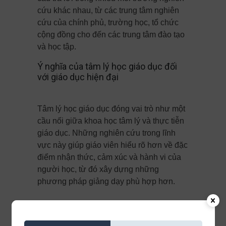
cứu khác nhau, từ các trung tâm nghiên
cứu của chính phủ, trường học, tổ chức
cộng đồng cho đến các trung tâm đào tạo
và học tập.
Ý nghĩa của tâm lý học giáo dục đối
với giáo dục hiện đại
Tâm lý học giáo dục đóng vai trò như một
cầu nối giữa khoa học tâm lý và thực tiễn
giáo dục. Những nghiên cứu trong lĩnh
vực này giúp giáo viên hiểu rõ hơn về đặc
điểm nhận thức, cảm xúc và hành vi của
người học, từ đó xây dựng những
phương pháp giảng dạy phù hợp hơn.
Trong bối cảnh giáo dục hiện đại, khi mỗi
học sinh có năng lực, hoàn cảnh, sở thích