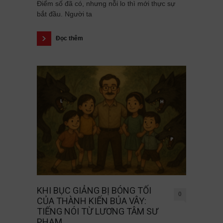
Điểm số đã có, nhưng nỗi lo thì mới thực sự
bắt đầu. Người ta
Đọc thêm
KHI BỤC GIẢNG BỊ BÓNG TỐI
0
CỦA THÀNH KIẾN BỦA VÂY:
TIẾNG NÓI TỪ LƯƠNG TÂM SƯ
PHẠM