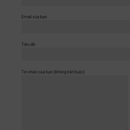
Khi một cánh cửa đã mở ra,
hãy chuẩn bị cho những
chân trời rộng hơn
Email của bạn
Học đường
,
Quan điểm
28/06/2026
Muốn con có đức thì cha mẹ
Tiêu đề:
đừng làm điều thất đức
Quan điểm
28/06/2026
Tin nhắn của bạn (không bắt buộc)
Khi sự dối trá trở nên bình
thường
Quan điểm
28/06/2026
Tuổi thơ của con không chờ
đợi ta rảnh rỗi