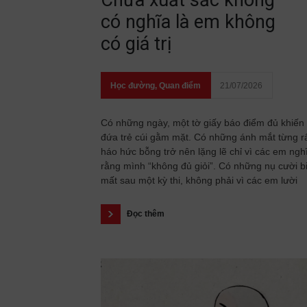
Chưa xuất sắc không
có nghĩa là em không
có giá trị
Học đường
,
Quan điểm
21/07/2026
Có những ngày, một tờ giấy báo điểm đủ khiến
đứa trẻ cúi gằm mặt. Có những ánh mắt từng r
háo hức bỗng trở nên lặng lẽ chỉ vì các em ngh
rằng mình “không đủ giỏi”. Có những nụ cười b
mất sau một kỳ thi, không phải vì các em lười
Đọc thêm