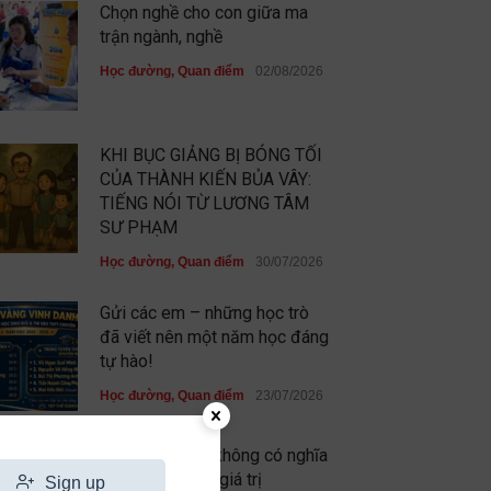
Chọn nghề cho con giữa ma
trận ngành, nghề
Học đường
,
Quan điểm
02/08/2026
KHI BỤC GIẢNG BỊ BÓNG TỐI
CỦA THÀNH KIẾN BỦA VÂY:
TIẾNG NÓI TỪ LƯƠNG TÂM
SƯ PHẠM
Học đường
,
Quan điểm
30/07/2026
Gửi các em – những học trò
đã viết nên một năm học đáng
tự hào!
Học đường
,
Quan điểm
23/07/2026
Chưa xuất sắc không có nghĩa
là em không có giá trị
Sign up