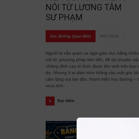
NÓI TỪ LƯƠNG TÂM
SƯ PHẠM
Học đường
,
Quan điểm
30/07/2026
Người ta vẫn quen ca ngợi giáo dục bằng nhữ
mỹ từ: phương pháp tiên tiến, đề tài chuyên sâ
những đỉnh cao tri thức được tôn vinh trên bục
dự. Nhưng ít ai dám nhìn thẳng vào một góc kh
câm lặng mà tàn độc: thành kiến học đường – 
virus tinh
Đọc thêm