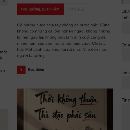
0
Học đường
,
Quan điểm
04/07/2026
LIÊ
Tên 
Có những cuộc chia tay không có nước mắt. Cũng
không có những cái ôm nghẹn ngào, không những
lời hẹn gặp lại, không một tấm ảnh cuối cùng để
nhiều năm sau còn mở ra mà mỉm cười. Chỉ là…
Emai
hết. Một cánh cửa khép lại rất nhẹ. Nhẹ đến mức
 một
người ta tưởng
ất
ĩ
Đọc thêm
iến
Tiêu
Tin 