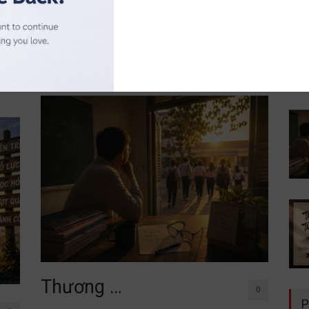
đời không nằm trong sách vở. Chỉ cần lặng lẽ đứng
uý
trước một
cố
Đọc thêm
Thương …
0
P