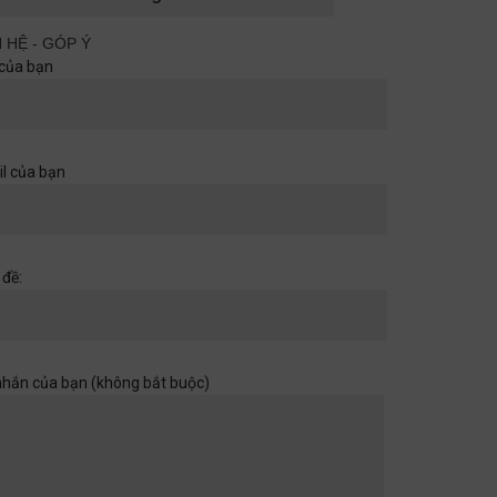
cùng nhau
Quan điểm
29/06/2026
N HỆ - GÓP Ý
của bạn
Khi một cánh cửa đã mở ra,
hãy chuẩn bị cho những chân
trời rộng hơn
l của bạn
Học đường
,
Quan điểm
28/06/2026
Muốn con có đức thì cha mẹ
 đề:
đừng làm điều thất đức
Quan điểm
28/06/2026
nhắn của bạn (không bắt buộc)
Khi sự dối trá trở nên bình
thường
Quan điểm
28/06/2026