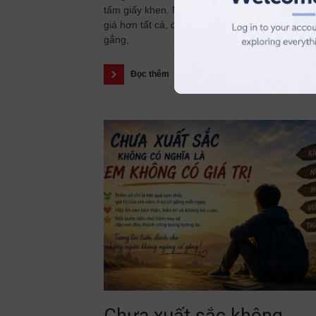
tấm giấy khen. Nhưng có một thành tích còn q
giá hơn tất cả, đó là những tháng ngày bền bỉ 
gắng,
Đọc thêm