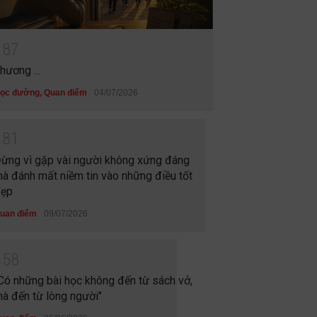
1
8
7
hương ...
ọc đường
,
Quan điểm
04/07/2026
1
8
1
ừng vì gặp vài người không xứng đáng
à đánh mất niềm tin vào những điều tốt
ẹp
uan điểm
09/07/2026
1
5
8
Có những bài học không đến từ sách vở,
à đến từ lòng người"