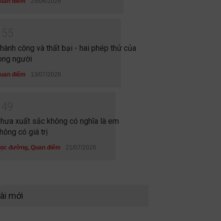
uan điểm
25/06/2026
1
5
5
hành công và thất bại - hai phép thử của
òng người
uan điểm
13/07/2026
1
4
9
hưa xuất sắc không có nghĩa là em
hông có giá trị
ọc đường
,
Quan điểm
21/07/2026
ài mới