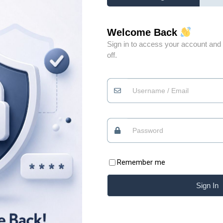
Welcome Back
Sign in to access your account and 
off.
Đừng vì gặp vài người
0
không xứng đáng mà
đánh mất niềm tin vào
0
những điều tốt đẹp
Quan điểm
09/07/2026
Remember me
Có những lúc, sống “chua” một chút mới giữ được
Sign In
phần ngọt của đời mình Xin chào những tâm hồn
ăm
đang tìm kiếm sự bình yên. Chào mừng bạn đã trở
i
lại với Blog của Thiệp. Có những bài học của cuộc
ằng