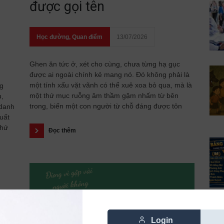
được gọi tên
Học đường
,
Quan điểm
13/07/2026
Ghen ăn tức ở, xét cho cùng, chưa từng hạ gục
được ai ngoài chính kẻ mang nó. Đó không phải là
một tính xấu vặt vãnh có thể xuê xoa bỏ qua, mà là
ng
một thứ mục ruỗng âm thầm gặm nhấm từ bên
u,
trong, biến một con người từ chỗ đáng được tôn
 danh
uất
thứ
Đọc thêm
Login