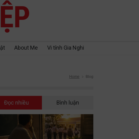
IỆP
ật
About Me
Vi tính Gia Nghi
Home
Blog
Đọc nhiều
Bình luận