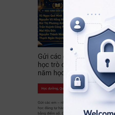
Gửi các em – những
học trò đã viết nên một
năm học đáng tự hào!
Học đường
,
Quan điểm
23/07/2026
Gửi các em – những học trò đã viết nên một n
học đáng tự hào! Có những thành tích được gh
bằng điểm số. Có những thành tích được ghi b