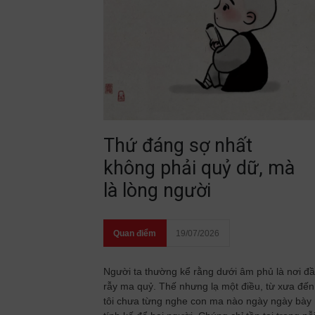
Thứ đáng sợ nhất
không phải quỷ dữ, mà
là lòng người
Quan điểm
19/07/2026
Người ta thường kể rằng dưới âm phủ là nơi đ
rẫy ma quỷ. Thế nhưng lạ một điều, từ xưa đến
tôi chưa từng nghe con ma nào ngày ngày bày