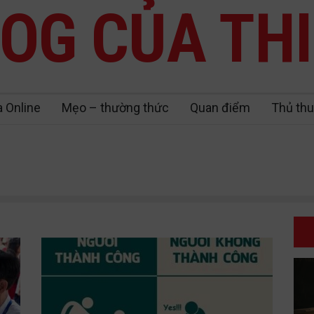
OG CỦA TH
a Online
Mẹo – thường thức
Quan điểm
Thủ thu