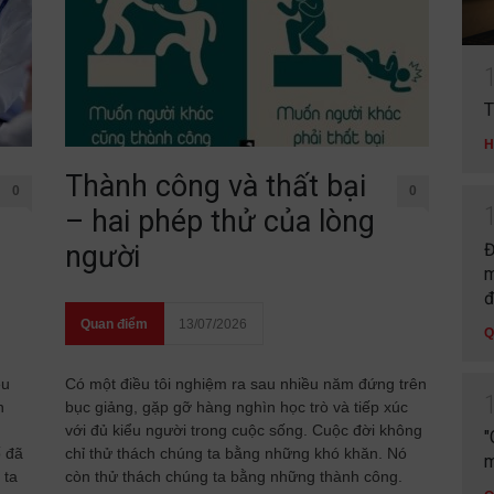
T
H
Thành công và thất bại
0
0
– hai phép thử của lòng
Đ
người
m
đ
Quan điểm
13/07/2026
Q
ều
Có một điều tôi nghiệm ra sau nhiều năm đứng trên
n
bục giảng, gặp gỡ hàng nghìn học trò và tiếp xúc
với đủ kiểu người trong cuộc sống. Cuộc đời không
"
ố đã
chỉ thử thách chúng ta bằng những khó khăn. Nó
m
 ta
còn thử thách chúng ta bằng những thành công.