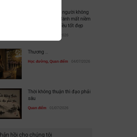
Đừng vì gặp vài người không
xứng đáng mà đánh mất niềm
tin vào những điều tốt đẹp
Quan điểm
09/07/2026
Thương ...
Học đường
,
Quan điểm
04/07/2026
Thời không thuận thì đạo phải
sâu
Quan điểm
01/07/2026
Sau cùng, mình đã không đi
hản hồi cho chúng tôi