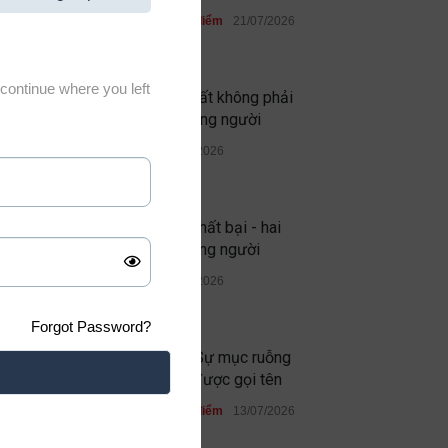
Học đường
,
Quan điểm
21/07/2026
continue where you left
Thứ đáng sợ nhất không phải
quỷ dữ, mà là lòng người
Quan điểm
19/07/2026
Thành công và thất bại - hai
phép thử của lòng người
Quan điểm
13/07/2026
Forgot Password?
Ghen ăn tức ở: Sự mục ruỗng
không bao giờ được gọi tên
Học đường
,
Quan điểm
13/07/2026