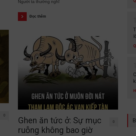
Q
Người ta thường nghĩ
Đọc thêm
T
l
Q
C
k
H
0
Ghen ăn tức ở: Sự mục
B
0
ruỗng không bao giờ