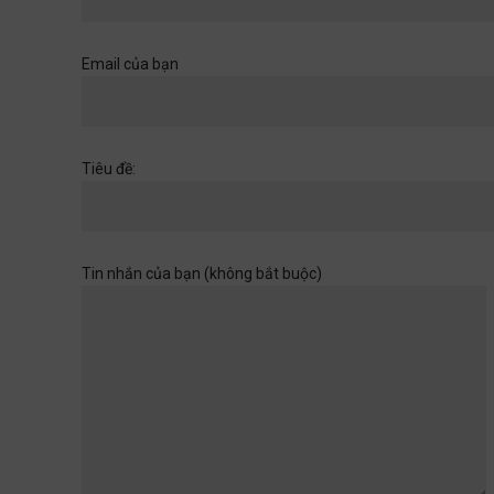
Khi một cánh cửa đã mở ra,
hãy chuẩn bị cho những
chân trời rộng hơn
Email của bạn
Học đường
,
Quan điểm
28/06/2026
Muốn con có đức thì cha mẹ
Tiêu đề:
đừng làm điều thất đức
Quan điểm
28/06/2026
Tin nhắn của bạn (không bắt buộc)
Khi sự dối trá trở nên bình
thường
Quan điểm
28/06/2026
Tuổi thơ của con không chờ
đợi ta rảnh rỗi