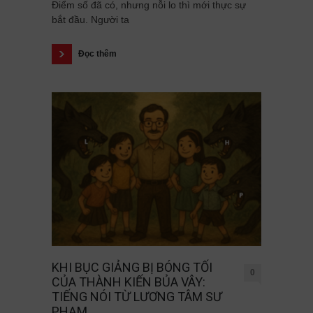
Điểm số đã có, nhưng nỗi lo thì mới thực sự
bắt đầu. Người ta
Đọc thêm
KHI BỤC GIẢNG BỊ BÓNG TỐI
0
CỦA THÀNH KIẾN BỦA VÂY:
TIẾNG NÓI TỪ LƯƠNG TÂM SƯ
PHẠM