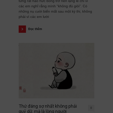
từng rất háo hức bỗng trở nên lặng lẽ chỉ vì
các em nghĩ rằng mình “không đủ giỏi”. Có
những nụ cười biến mất sau một kỳ thi, không
phải vì các em lười
Đọc thêm
Thứ đáng sợ nhất không phải
0
quỷ dữ, mà là lòng người