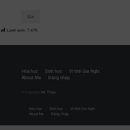
Quan điểm
28/06/2026
Lượt xem:
7.470
Hóa học
Sinh học
Vi tính Gia Nghi
About Me
Đăng nhập
© Copyright
Mr. Thiep
Hóa học
Sinh học
Vi tính Gia Nghi
About Me
Đăng nhập