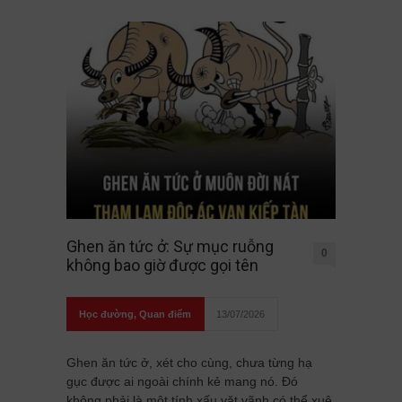
Ghen ăn tức ở: Sự mục ruỗng
0
không bao giờ được gọi tên
Học đường
,
Quan điểm
13/07/2026
Ghen ăn tức ở, xét cho cùng, chưa từng hạ
gục được ai ngoài chính kẻ mang nó. Đó
không phải là một tính xấu vặt vãnh có thể xuê