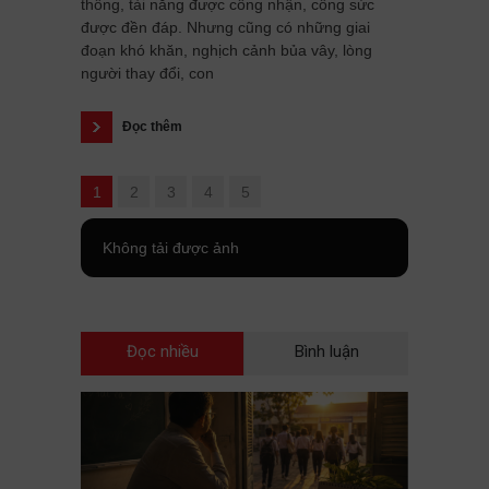
thông, tài năng được công nhận, công sức
được đền đáp. Nhưng cũng có những giai
đoạn khó khăn, nghịch cảnh bủa vây, lòng
người thay đổi, con
Đọc thêm
1
2
3
4
5
Không tải được ảnh
Đọc nhiều
Bình luận