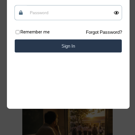
tin vào những điều tốt đẹp
Quan điểm
09/07/2026
Remember me
Forgot Password?
Có những lúc, sống “chua” một chút mới giữ
được phần ngọt của đời mình Xin chào những
Sign In
tâm hồn đang tìm kiếm sự bình yên. Chào
mừng bạn đã trở lại với Blog của Thiệp. Có
những bài học của cuộc đời không nằm trong
sách vở. Chỉ cần lặng lẽ đứng trước một
Đọc thêm