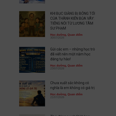
KHI BỤC GIẢNG BỊ BÓNG TỐI
CỦA THÀNH KIẾN BỦA VÂY:
TIẾNG NÓI TỪ LƯƠNG TÂM
SƯ PHẠM
Học đường
,
Quan điểm
30/07/2026
Gửi các em – những học trò
đã viết nên một năm học
đáng tự hào!
Học đường
,
Quan điểm
23/07/2026
Chưa xuất sắc không có
nghĩa là em không có giá trị
Học đường
,
Quan điểm
21/07/2026