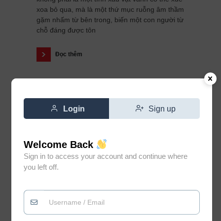
xoa bỏ qua, mà là một thứ mục ruỗng âm thầm
gặm nhấm từ bên trong, biến một con người từ
chỗ đáng được tôn
Đọc thêm
Login
Sign up
Welcome Back
Sign in to access your account and continue where
you left off.
Đừng vì gặp vài người không
0
xứng đáng mà đánh mất niềm