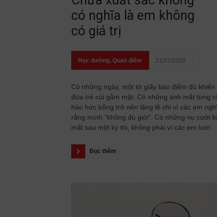
Chưa xuất sắc không
có nghĩa là em không
có giá trị
Học đường
,
Quan điểm
21/07/2026
Có những ngày, một tờ giấy báo điểm đủ khiến
đứa trẻ cúi gằm mặt. Có những ánh mắt từng r
háo hức bỗng trở nên lặng lẽ chỉ vì các em ngh
rằng mình “không đủ giỏi”. Có những nụ cười b
mất sau một kỳ thi, không phải vì các em lười
Đọc thêm