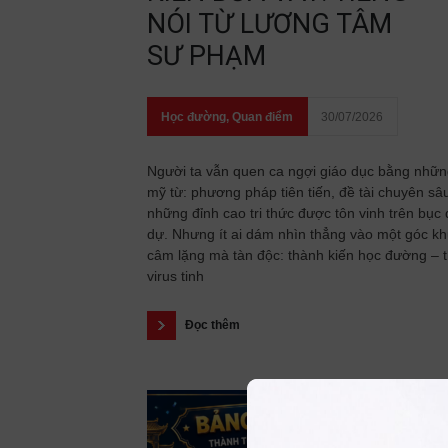
NÓI TỪ LƯƠNG TÂM
SƯ PHẠM
Học đường
,
Quan điểm
30/07/2026
Người ta vẫn quen ca ngợi giáo dục bằng nhữ
mỹ từ: phương pháp tiên tiến, đề tài chuyên sâ
những đỉnh cao tri thức được tôn vinh trên bục
dự. Nhưng ít ai dám nhìn thẳng vào một góc kh
câm lặng mà tàn độc: thành kiến học đường – 
virus tinh
Đọc thêm