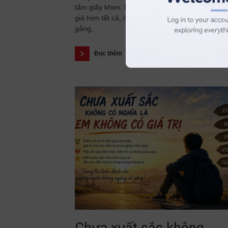
tấm giấy khen. Nhưng có một thành tích còn q
giá hơn tất cả, đó là những tháng ngày bền bỉ 
gắng,
Đọc thêm