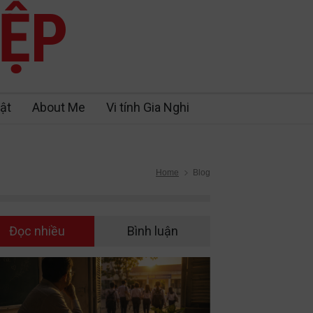
IỆP
ật
About Me
Vi tính Gia Nghi
Home
Blog
Đọc nhiều
Bình luận