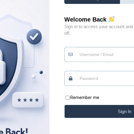
Welcome Back
Sign in to access your account and 
off.
Đừng vì gặp vài người
0
không xứng đáng mà
đánh mất niềm tin vào
0
những điều tốt đẹp
Quan điểm
09/07/2026
Remember me
Có những lúc, sống “chua” một chút mới giữ được
Sign In
phần ngọt của đời mình Xin chào những tâm hồn
ăm
đang tìm kiếm sự bình yên. Chào mừng bạn đã trở
i
lại với Blog của Thiệp. Có những bài học của cuộc
ằng