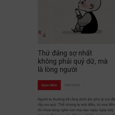
Thứ đáng sợ nhất
không phải quỷ dữ, mà
là lòng người
Quan điểm
19/07/2026
Người ta thường kể rằng dưới âm phủ là nơi đ
rẫy ma quỷ. Thế nhưng lạ một điều, từ xưa đến
tôi chưa từng nghe con ma nào ngày ngày bày