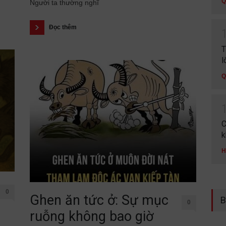
Q
Người ta thường nghĩ
Đọc thêm
T
l
Q
C
k
H
0
Ghen ăn tức ở: Sự mục
B
0
ruỗng không bao giờ