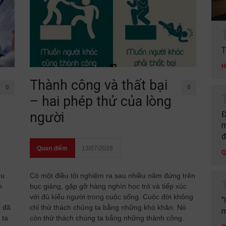
T
H
Thành công và thất bại
0
0
– hai phép thử của lòng
Đ
người
m
đ
Quan điểm
13/07/2026
Q
ều
Có một điều tôi nghiệm ra sau nhiều năm đứng trên
n
bục giảng, gặp gỡ hàng nghìn học trò và tiếp xúc
với đủ kiểu người trong cuộc sống. Cuộc đời không
"
ố đã
chỉ thử thách chúng ta bằng những khó khăn. Nó
m
 ta
còn thử thách chúng ta bằng những thành công.