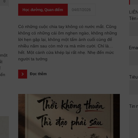
0
Học đường
,
Quan điểm
04/07/2026
LIÊ
Tên 
Có những cuộc chia tay không có nước mắt. Cũng
không có những cái ôm nghẹn ngào, không những
lời hẹn gặp lại, không một tấm ảnh cuối cùng để
nhiều năm sau còn mở ra mà mỉm cười. Chỉ là…
Emai
hết. Một cánh cửa khép lại rất nhẹ. Nhẹ đến mức
 một
người ta tưởng
ất
ĩ
Đọc thêm
iến
Tiêu
Tin 