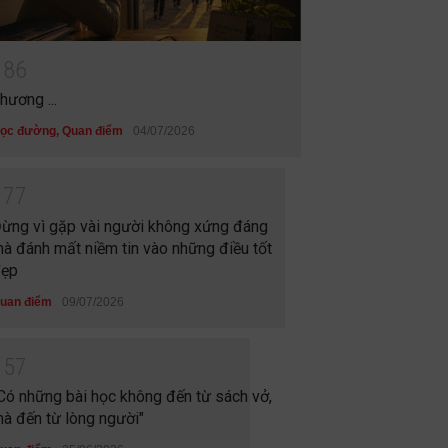
1
8
6
hương ...
ọc đường
,
Quan điểm
04/07/2026
1
7
7
ừng vì gặp vài người không xứng đáng
à đánh mất niềm tin vào những điều tốt
ẹp
uan điểm
09/07/2026
1
5
7
Có những bài học không đến từ sách vở,
à đến từ lòng người"