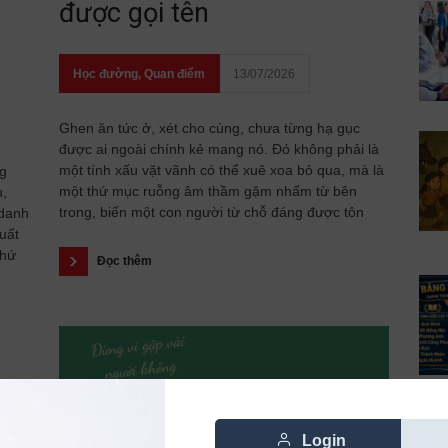
được gọi tên
Học đường
,
Quan điểm
13/07/2026
Ghen ăn tức ở, xét cho cùng, chưa từng hạ gục
được ai ngoài chính kẻ mang nó. Đó không phải là
một tính xấu vặt vãnh có thể xuê xoa bỏ qua, mà là
ng
một thứ mục ruỗng âm thầm gặm nhấm từ bên
u,
trong, biến một con người từ chỗ đáng được tôn
 danh
uất
thứ
Đọc thêm
Login