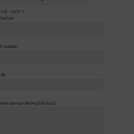
cùng nhau
Quan điểm
29/06/2026
N HỆ - GÓP Ý
của bạn
Khi một cánh cửa đã mở ra,
hãy chuẩn bị cho những chân
trời rộng hơn
l của bạn
Học đường
,
Quan điểm
28/06/2026
Muốn con có đức thì cha mẹ
 đề:
đừng làm điều thất đức
Quan điểm
28/06/2026
nhắn của bạn (không bắt buộc)
Khi sự dối trá trở nên bình
thường
Quan điểm
28/06/2026