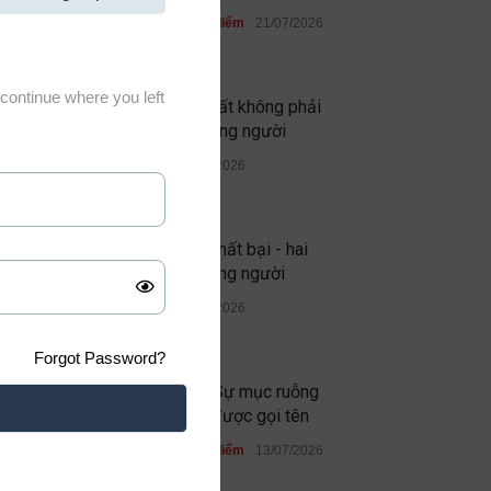
Học đường
,
Quan điểm
21/07/2026
continue where you left
Thứ đáng sợ nhất không phải
quỷ dữ, mà là lòng người
Quan điểm
19/07/2026
Thành công và thất bại - hai
phép thử của lòng người
Quan điểm
13/07/2026
Forgot Password?
Ghen ăn tức ở: Sự mục ruỗng
không bao giờ được gọi tên
Học đường
,
Quan điểm
13/07/2026