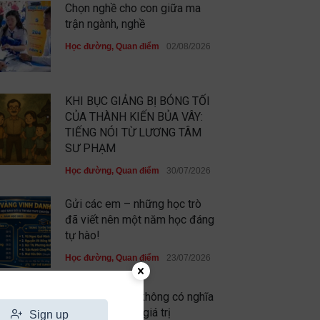
Chọn nghề cho con giữa ma
trận ngành, nghề
Học đường
,
Quan điểm
02/08/2026
KHI BỤC GIẢNG BỊ BÓNG TỐI
CỦA THÀNH KIẾN BỦA VÂY:
TIẾNG NÓI TỪ LƯƠNG TÂM
SƯ PHẠM
Học đường
,
Quan điểm
30/07/2026
Gửi các em – những học trò
đã viết nên một năm học đáng
tự hào!
Học đường
,
Quan điểm
23/07/2026
Chưa xuất sắc không có nghĩa
là em không có giá trị
Sign up