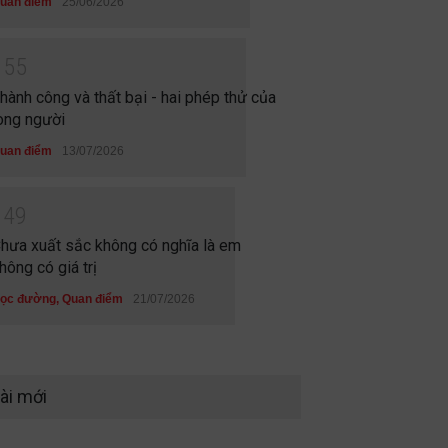
uan điểm
25/06/2026
1
5
5
hành công và thất bại - hai phép thử của
òng người
uan điểm
13/07/2026
1
4
9
hưa xuất sắc không có nghĩa là em
hông có giá trị
ọc đường
,
Quan điểm
21/07/2026
ài mới