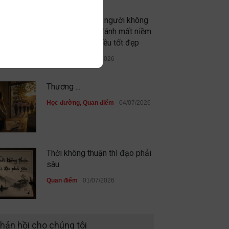
Đừng vì gặp vài người không
xứng đáng mà đánh mất niềm
tin vào những điều tốt đẹp
Quan điểm
09/07/2026
Thương ...
Học đường
,
Quan điểm
04/07/2026
Thời không thuận thì đạo phải
sâu
Quan điểm
01/07/2026
Sau cùng, mình đã không đi
hản hồi cho chúng tôi