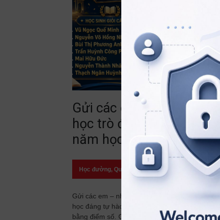
Gửi các em – những
học trò đã viết nên một
năm học đáng tự hào!
Học đường
,
Quan điểm
23/07/2026
Gửi các em – những học trò đã viết nên một n
học đáng tự hào! Có những thành tích được gh
bằng điểm số. Có những thành tích được ghi b