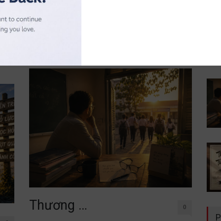
đời không nằm trong sách vở. Chỉ cần lặng lẽ đứng
uý
trước một
cố
Đọc thêm
Thương …
0
P