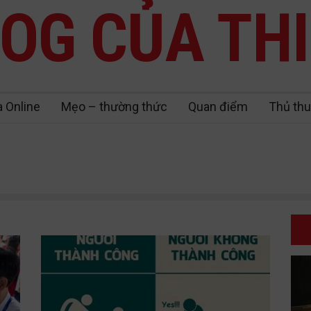
OG CỦA TH
a Online
Mẹo – thường thức
Quan điểm
Thủ thu