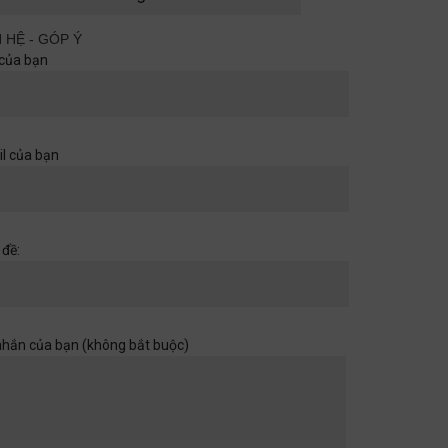
cùng nhau
Quan điểm
29/06/2026
N HỆ - GÓP Ý
của bạn
Khi một cánh cửa đã mở ra,
hãy chuẩn bị cho những chân
trời rộng hơn
l của bạn
Học đường
,
Quan điểm
28/06/2026
Muốn con có đức thì cha mẹ
 đề:
đừng làm điều thất đức
Quan điểm
28/06/2026
nhắn của bạn (không bắt buộc)
Khi sự dối trá trở nên bình
thường
Quan điểm
28/06/2026