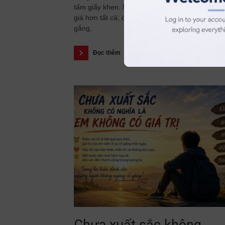
tấm giấy khen. Nhưng có một thành tích còn q
giá hơn tất cả, đó là những tháng ngày bền bỉ 
gắng,
Đọc thêm