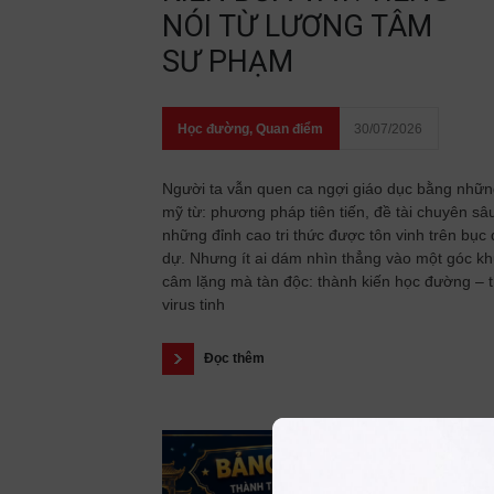
NÓI TỪ LƯƠNG TÂM
SƯ PHẠM
Học đường
,
Quan điểm
30/07/2026
Người ta vẫn quen ca ngợi giáo dục bằng nhữ
mỹ từ: phương pháp tiên tiến, đề tài chuyên sâ
những đỉnh cao tri thức được tôn vinh trên bục
dự. Nhưng ít ai dám nhìn thẳng vào một góc kh
câm lặng mà tàn độc: thành kiến học đường – 
virus tinh
Đọc thêm