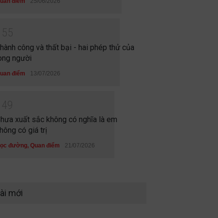
uan điểm
25/06/2026
1
5
5
hành công và thất bại - hai phép thử của
òng người
uan điểm
13/07/2026
1
4
9
hưa xuất sắc không có nghĩa là em
hông có giá trị
ọc đường
,
Quan điểm
21/07/2026
ài mới