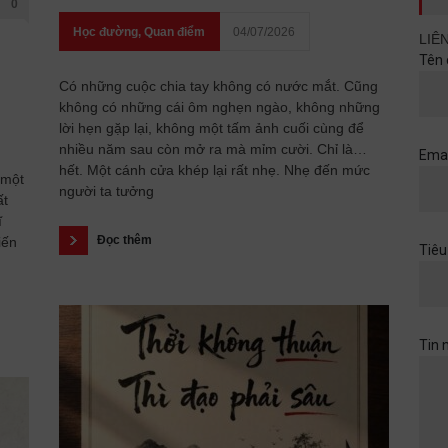
0
Học đường
,
Quan điểm
04/07/2026
LIÊ
Tên 
Có những cuộc chia tay không có nước mắt. Cũng
không có những cái ôm nghẹn ngào, không những
lời hẹn gặp lại, không một tấm ảnh cuối cùng để
nhiều năm sau còn mở ra mà mỉm cười. Chỉ là…
Emai
hết. Một cánh cửa khép lại rất nhẹ. Nhẹ đến mức
 một
người ta tưởng
ất
ĩ
Đọc thêm
iến
Tiêu
Tin 