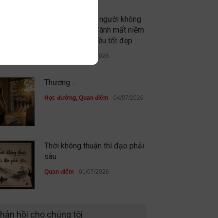
Đừng vì gặp vài người không
xứng đáng mà đánh mất niềm
tin vào những điều tốt đẹp
Quan điểm
09/07/2026
Thương ...
Học đường
,
Quan điểm
04/07/2026
Thời không thuận thì đạo phải
sâu
Quan điểm
01/07/2026
Sau cùng, mình đã không đi
hản hồi cho chúng tôi