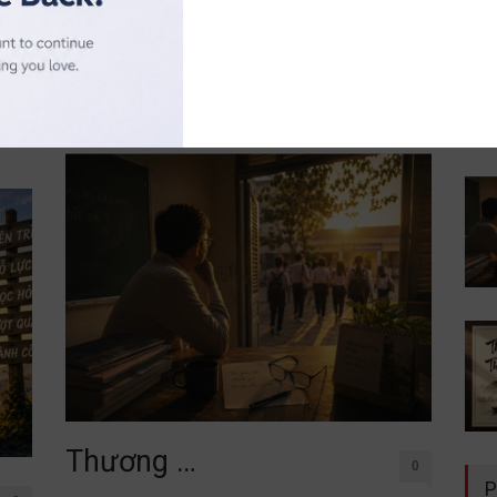
đời không nằm trong sách vở. Chỉ cần lặng lẽ đứng
uý
trước một
cố
Đọc thêm
Thương …
0
P