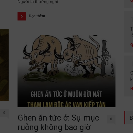
Q
Người ta thường nghĩ
Đọc thêm
T
l
Q
C
k
H
0
Ghen ăn tức ở: Sự mục
B
0
ruỗng không bao giờ