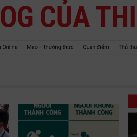
OG CỦA TH
a Online
Mẹo – thường thức
Quan điểm
Thủ thu