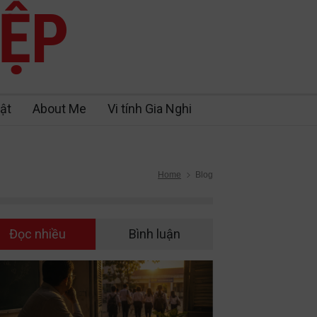
IỆP
ật
About Me
Vi tính Gia Nghi
Home
Blog
Đọc nhiều
Bình luận