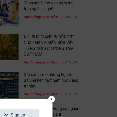
Chọn nghề cho con giữa ma
trận ngành, nghề
Học đường
,
Quan điểm
02/08/2026
KHI BỤC GIẢNG BỊ BÓNG TỐI
CỦA THÀNH KIẾN BỦA VÂY:
TIẾNG NÓI TỪ LƯƠNG TÂM
SƯ PHẠM
Học đường
,
Quan điểm
30/07/2026
Gửi các em – những học trò
đã viết nên một năm học đáng
tự hào!
Học đường
,
Quan điểm
23/07/2026
Chưa xuất sắc không có nghĩa
là em không có giá trị
Sign up