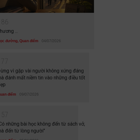
1
8
6
hương ...
ọc đường
,
Quan điểm
04/07/2026
1
7
7
ừng vì gặp vài người không xứng đáng
à đánh mất niềm tin vào những điều tốt
ẹp
uan điểm
09/07/2026
1
5
7
Có những bài học không đến từ sách vở,
à đến từ lòng người"