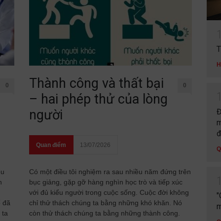
T
H
Thành công và thất bại
0
0
– hai phép thử của lòng
Đ
người
m
đ
Quan điểm
13/07/2026
Q
ều
Có một điều tôi nghiệm ra sau nhiều năm đứng trên
n
bục giảng, gặp gỡ hàng nghìn học trò và tiếp xúc
với đủ kiểu người trong cuộc sống. Cuộc đời không
"
ố đã
chỉ thử thách chúng ta bằng những khó khăn. Nó
m
 ta
còn thử thách chúng ta bằng những thành công.