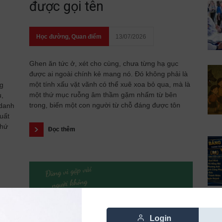
được gọi tên
Học đường
,
Quan điểm
13/07/2026
Ghen ăn tức ở, xét cho cùng, chưa từng hạ gục
được ai ngoài chính kẻ mang nó. Đó không phải là
một tính xấu vặt vãnh có thể xuê xoa bỏ qua, mà là
ng
một thứ mục ruỗng âm thầm gặm nhấm từ bên
u,
trong, biến một con người từ chỗ đáng được tôn
 danh
uất
thứ
Đọc thêm
Login