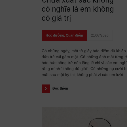
Chưa xuất sắc không
có nghĩa là em không
có giá trị
Học đường
,
Quan điểm
21/07/2026
Có những ngày, một tờ giấy báo điểm đủ khiến
đứa trẻ cúi gằm mặt. Có những ánh mắt từng r
háo hức bỗng trở nên lặng lẽ chỉ vì các em ngh
rằng mình “không đủ giỏi”. Có những nụ cười b
mất sau một kỳ thi, không phải vì các em lười
Đọc thêm