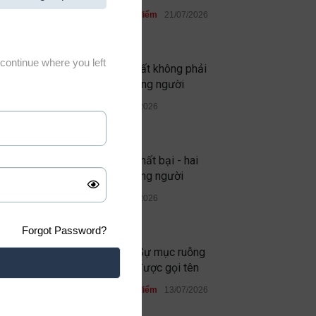
Học đường
,
Quan điểm
21/07/2026
continue where you left
Thứ đáng sợ nhất không phải
quỷ dữ, mà là lòng người
Quan điểm
19/07/2026
Thành công và thất bại - hai
phép thử của lòng người
Quan điểm
13/07/2026
Forgot Password?
Ghen ăn tức ở: Sự mục ruỗng
không bao giờ được gọi tên
Học đường
,
Quan điểm
13/07/2026