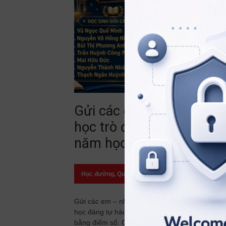
Gửi các em – những
học trò đã viết nên một
năm học đáng tự hào!
Học đường
,
Quan điểm
23/07/2026
Gửi các em – những học trò đã viết nên một n
học đáng tự hào! Có những thành tích được gh
bằng điểm số. Có những thành tích được ghi b