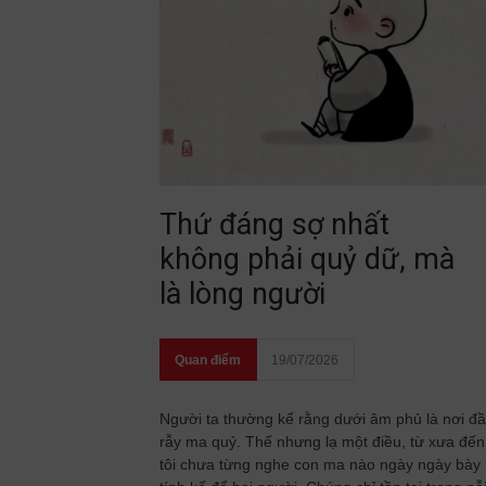
Thứ đáng sợ nhất
không phải quỷ dữ, mà
là lòng người
Quan điểm
19/07/2026
Người ta thường kể rằng dưới âm phủ là nơi đ
rẫy ma quỷ. Thế nhưng lạ một điều, từ xưa đến
tôi chưa từng nghe con ma nào ngày ngày bày