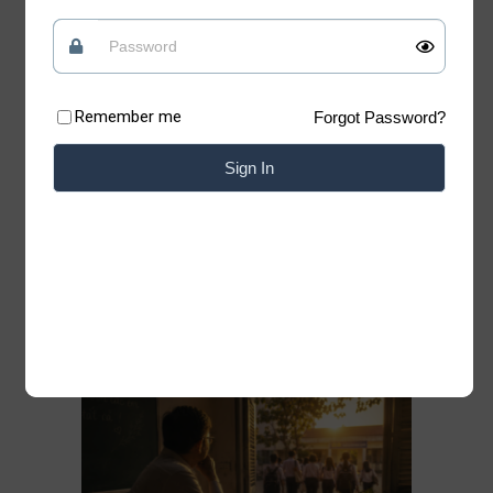
tin vào những điều tốt đẹp
Quan điểm
09/07/2026
Remember me
Forgot Password?
Có những lúc, sống “chua” một chút mới giữ
được phần ngọt của đời mình Xin chào những
Sign In
tâm hồn đang tìm kiếm sự bình yên. Chào
mừng bạn đã trở lại với Blog của Thiệp. Có
những bài học của cuộc đời không nằm trong
sách vở. Chỉ cần lặng lẽ đứng trước một
Đọc thêm