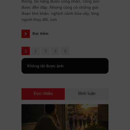
thông, tài năng được công nhận, công sức
được đền đáp. Nhưng cũng có những giai
đoạn khó khăn, nghịch cảnh bủa vây, lòng
người thay đổi, con
Đọc thêm
1
2
3
4
5
Không tải được ảnh
Đọc nhiều
Bình luận