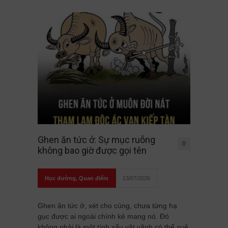
Ghen ăn tức ở: Sự mục ruỗng
0
không bao giờ được gọi tên
Học đường
,
Quan điểm
13/07/2026
Ghen ăn tức ở, xét cho cùng, chưa từng hạ
gục được ai ngoài chính kẻ mang nó. Đó
không phải là một tính xấu vặt vãnh có thể xuê