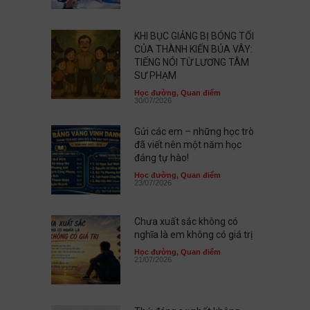
KHI BỤC GIẢNG BỊ BÓNG TỐI
CỦA THÀNH KIẾN BỦA VÂY:
TIẾNG NÓI TỪ LƯƠNG TÂM
SƯ PHẠM
Học đường
,
Quan điểm
30/07/2026
Gửi các em – những học trò
đã viết nên một năm học
đáng tự hào!
Học đường
,
Quan điểm
23/07/2026
Chưa xuất sắc không có
nghĩa là em không có giá trị
Học đường
,
Quan điểm
21/07/2026