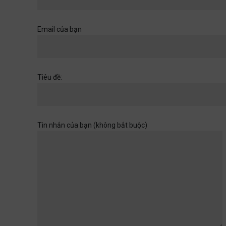
Khi một cánh cửa đã mở ra,
hãy chuẩn bị cho những
chân trời rộng hơn
Email của bạn
Học đường
,
Quan điểm
28/06/2026
Muốn con có đức thì cha mẹ
Tiêu đề:
đừng làm điều thất đức
Quan điểm
28/06/2026
Tin nhắn của bạn (không bắt buộc)
Khi sự dối trá trở nên bình
thường
Quan điểm
28/06/2026
Tuổi thơ của con không chờ
đợi ta rảnh rỗi