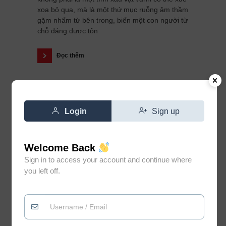
xoa bỏ qua, mà là một thứ mục ruỗng âm thầm
gặm nhấm từ bên trong, biến một con người từ
chỗ đáng được tôn
Đọc thêm
Login
Sign up
Welcome Back
Sign in to access your account and continue where
you left off.
Đừng vì gặp vài người không
0
xứng đáng mà đánh mất niềm