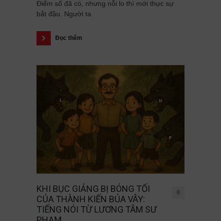
Điểm số đã có, nhưng nỗi lo thì mới thực sự
bắt đầu. Người ta
Đọc thêm
KHI BỤC GIẢNG BỊ BÓNG TỐI
0
CỦA THÀNH KIẾN BỦA VÂY:
TIẾNG NÓI TỪ LƯƠNG TÂM SƯ
PHẠM