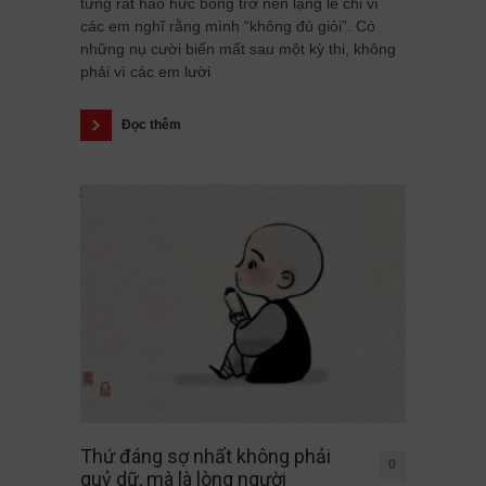
từng rất háo hức bỗng trở nên lặng lẽ chỉ vì
các em nghĩ rằng mình “không đủ giỏi”. Có
những nụ cười biến mất sau một kỳ thi, không
phải vì các em lười
Đọc thêm
Thứ đáng sợ nhất không phải
0
quỷ dữ, mà là lòng người