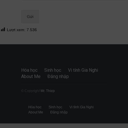
Quan điểm
28/06/2026
Lượt xem:
7.536
Hóa học
Sinh học
Vi tính Gia Nghi
About Me
Đăng nhập
© Copyright
Mr. Thiep
Hóa học
Sinh học
Vi tính Gia Nghi
About Me
Đăng nhập