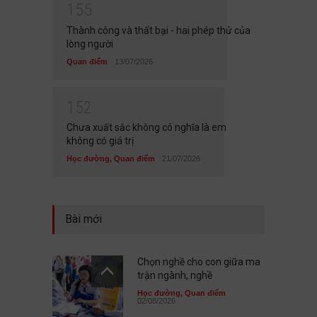
1
5
5
Thành công và thất bại - hai phép thử của
lòng người
Quan điểm
13/07/2026
1
5
2
Chưa xuất sắc không có nghĩa là em
không có giá trị
Học đường
,
Quan điểm
21/07/2026
Bài mới
Chọn nghề cho con giữa ma
trận ngành, nghề
Học đường
,
Quan điểm
02/08/2026