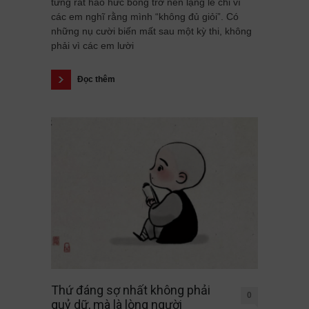
từng rất háo hức bỗng trở nên lặng lẽ chỉ vì
các em nghĩ rằng mình “không đủ giỏi”. Có
những nụ cười biến mất sau một kỳ thi, không
phải vì các em lười
Đọc thêm
Thứ đáng sợ nhất không phải
0
quỷ dữ, mà là lòng người