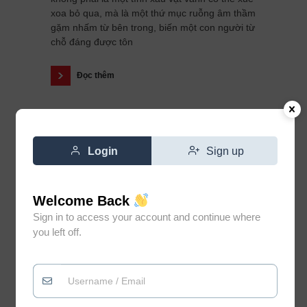
xoa bỏ qua, mà là một thứ mục ruỗng âm thầm
gặm nhấm từ bên trong, biến một con người từ
chỗ đáng được tôn
Đọc thêm
Login
Sign up
Welcome Back
Sign in to access your account and continue where
you left off.
Đừng vì gặp vài người không
0
xứng đáng mà đánh mất niềm