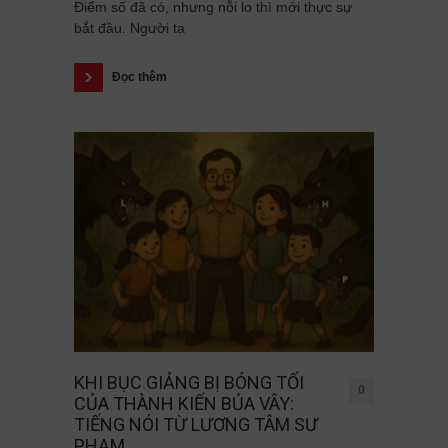
Điểm số đã có, nhưng nỗi lo thì mới thực sự
bắt đầu. Người ta
Đọc thêm
KHI BỤC GIẢNG BỊ BÓNG TỐI
0
CỦA THÀNH KIẾN BỦA VÂY:
TIẾNG NÓI TỪ LƯƠNG TÂM SƯ
PHẠM