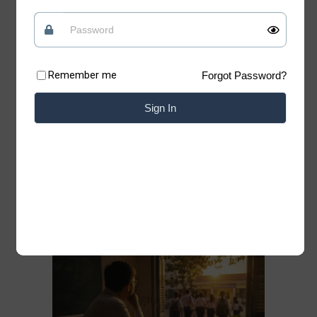
tin vào những điều tốt đẹp
Quan điểm
09/07/2026
Remember me
Forgot Password?
Có những lúc, sống “chua” một chút mới giữ
được phần ngọt của đời mình Xin chào những
Sign In
tâm hồn đang tìm kiếm sự bình yên. Chào
mừng bạn đã trở lại với Blog của Thiệp. Có
những bài học của cuộc đời không nằm trong
sách vở. Chỉ cần lặng lẽ đứng trước một
Đọc thêm