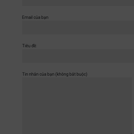
Khi một cánh cửa đã mở ra,
hãy chuẩn bị cho những
chân trời rộng hơn
Email của bạn
Học đường
,
Quan điểm
28/06/2026
Muốn con có đức thì cha mẹ
Tiêu đề:
đừng làm điều thất đức
Quan điểm
28/06/2026
Tin nhắn của bạn (không bắt buộc)
Khi sự dối trá trở nên bình
thường
Quan điểm
28/06/2026
Tuổi thơ của con không chờ
đợi ta rảnh rỗi