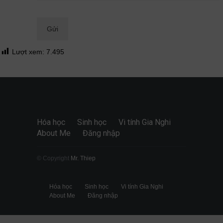
Quan điểm
28/06/2026
Lượt xem:
7.495
Hóa học
Sinh học
Vi tính Gia Nghi
About Me
Đăng nhập
© Copyright
Mr. Thiep
Hóa học
Sinh học
Vi tính Gia Nghi
About Me
Đăng nhập