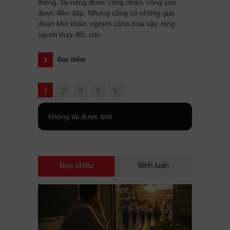
thông, tài năng được công nhận, công sức
được đền đáp. Nhưng cũng có những giai
đoạn khó khăn, nghịch cảnh bủa vây, lòng
người thay đổi, con
Đọc thêm
1
2
3
4
5
Không tải được ảnh
Đọc nhiều
Bình luận