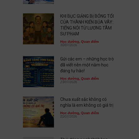
KHI BỤC GIẢNG BỊ BÓNG TỐI
CỦA THÀNH KIẾN BỦA VÂY:
TIẾNG NÓI TỪ LƯƠNG TÂM
SƯ PHẠM
Học đường
,
Quan điểm
30/07/2026
Gửi các em – những học trò
đã viết nên một năm học
đáng tự hào!
Học đường
,
Quan điểm
23/07/2026
Chưa xuất sắc không có
nghĩa là em không có giá trị
Học đường
,
Quan điểm
21/07/2026