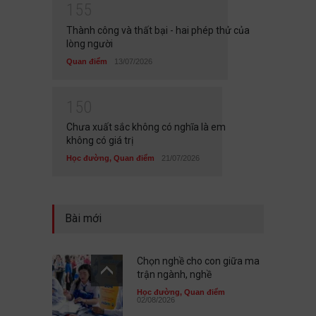
1
5
5
Thành công và thất bại - hai phép thử của
lòng người
Quan điểm
13/07/2026
1
5
0
Chưa xuất sắc không có nghĩa là em
không có giá trị
Học đường
,
Quan điểm
21/07/2026
Bài mới
Chọn nghề cho con giữa ma
trận ngành, nghề
Học đường
,
Quan điểm
02/08/2026