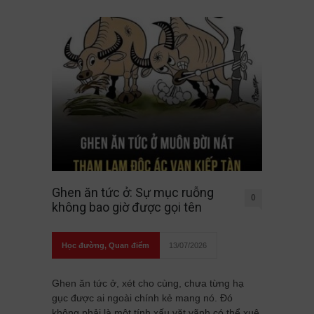
Ghen ăn tức ở: Sự mục ruỗng
0
không bao giờ được gọi tên
Học đường
,
Quan điểm
13/07/2026
Ghen ăn tức ở, xét cho cùng, chưa từng hạ
gục được ai ngoài chính kẻ mang nó. Đó
không phải là một tính xấu vặt vãnh có thể xuê