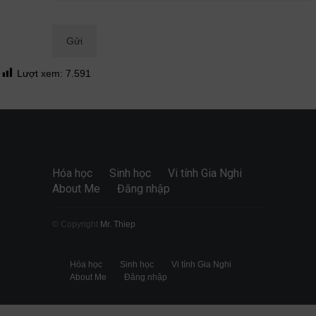
Quan điểm
28/06/2026
Lượt xem:
7.591
Hóa học
Sinh học
Vi tính Gia Nghi
About Me
Đăng nhập
© Copyright
Mr. Thiep
Hóa học
Sinh học
Vi tính Gia Nghi
About Me
Đăng nhập