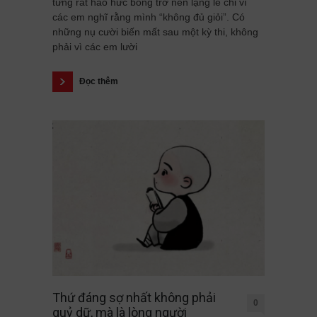
từng rất háo hức bỗng trở nên lặng lẽ chỉ vì
các em nghĩ rằng mình “không đủ giỏi”. Có
những nụ cười biến mất sau một kỳ thi, không
phải vì các em lười
Đọc thêm
Thứ đáng sợ nhất không phải
0
quỷ dữ, mà là lòng người