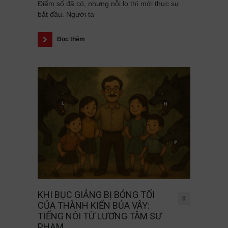
Điểm số đã có, nhưng nỗi lo thì mới thực sự
bắt đầu. Người ta
Đọc thêm
KHI BỤC GIẢNG BỊ BÓNG TỐI
0
CỦA THÀNH KIẾN BỦA VÂY:
TIẾNG NÓI TỪ LƯƠNG TÂM SƯ
PHẠM