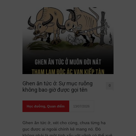
Ghen ăn tức ở: Sự mục ruỗng
0
không bao giờ được gọi tên
Học đường
,
Quan điểm
13/07/2026
Ghen ăn tức ở, xét cho cùng, chưa từng hạ
gục được ai ngoài chính kẻ mang nó. Đó
không phải là một tính xấu vặt vãnh có thể xuê