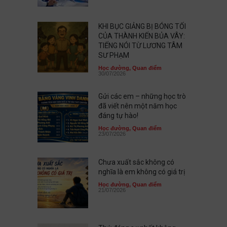
KHI BỤC GIẢNG BỊ BÓNG TỐI
CỦA THÀNH KIẾN BỦA VÂY:
TIẾNG NÓI TỪ LƯƠNG TÂM
SƯ PHẠM
Học đường
,
Quan điểm
30/07/2026
Gửi các em – những học trò
đã viết nên một năm học
đáng tự hào!
Học đường
,
Quan điểm
23/07/2026
Chưa xuất sắc không có
nghĩa là em không có giá trị
Học đường
,
Quan điểm
21/07/2026