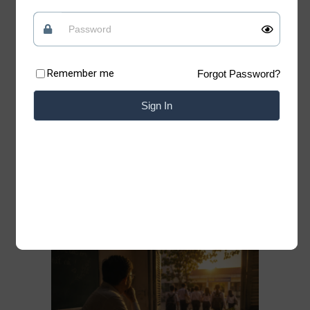
tin vào những điều tốt đẹp
Quan điểm
09/07/2026
Remember me
Forgot Password?
Có những lúc, sống “chua” một chút mới giữ
được phần ngọt của đời mình Xin chào những
Sign In
tâm hồn đang tìm kiếm sự bình yên. Chào
mừng bạn đã trở lại với Blog của Thiệp. Có
những bài học của cuộc đời không nằm trong
sách vở. Chỉ cần lặng lẽ đứng trước một
Đọc thêm