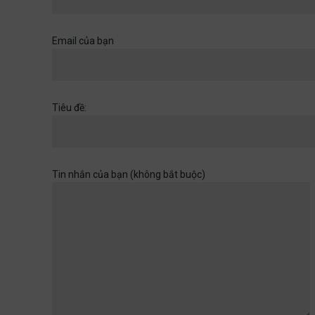
Khi một cánh cửa đã mở ra,
hãy chuẩn bị cho những
chân trời rộng hơn
Email của bạn
Học đường
,
Quan điểm
28/06/2026
Muốn con có đức thì cha mẹ
Tiêu đề:
đừng làm điều thất đức
Quan điểm
28/06/2026
Tin nhắn của bạn (không bắt buộc)
Khi sự dối trá trở nên bình
thường
Quan điểm
28/06/2026
Tuổi thơ của con không chờ
đợi ta rảnh rỗi