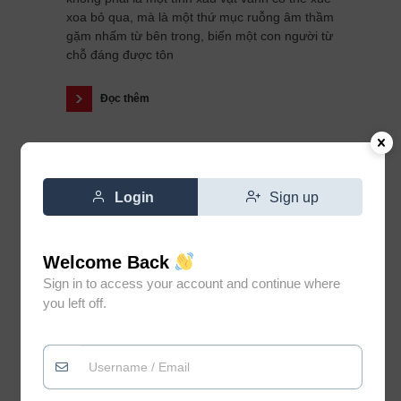
xoa bỏ qua, mà là một thứ mục ruỗng âm thầm
gặm nhấm từ bên trong, biến một con người từ
chỗ đáng được tôn
Đọc thêm
Login
Sign up
Welcome Back
Sign in to access your account and continue where
you left off.
Đừng vì gặp vài người không
0
xứng đáng mà đánh mất niềm