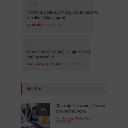
1
5
9
"Có những bài học không đến từ sách vở,
mà đến từ lòng người"
Quan điểm
25/06/2026
1
5
4
Chưa xuất sắc không có nghĩa là em
không có giá trị
Học đường
,
Quan điểm
21/07/2026
Bài mới
Chọn nghề cho con giữa ma
trận ngành, nghề
Học đường
,
Quan điểm
02/08/2026