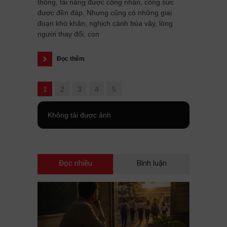
thông, tài năng được công nhận, công sức
được đền đáp. Nhưng cũng có những giai
đoạn khó khăn, nghịch cảnh bủa vây, lòng
người thay đổi, con
Đọc thêm
1
2
3
4
5
Không tải được ảnh
Đọc nhiều
Bình luận