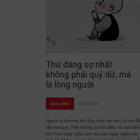
Thứ đáng sợ nhất
không phải quỷ dữ, mà
là lòng người
Quan điểm
19/07/2026
Người ta thường kể rằng dưới âm phủ là nơi đ
rẫy ma quỷ. Thế nhưng lạ một điều, từ xưa đến
tôi chưa từng nghe con ma nào ngày ngày bày