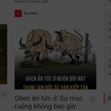
Q
Người ta thường nghĩ
Đọc thêm
T
l
Q
C
k
H
0
Ghen ăn tức ở: Sự mục
B
0
ruỗng không bao giờ