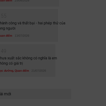
uan điểm
25/06/2026
1
5
5
hành công và thất bại - hai phép thử của
òng người
uan điểm
13/07/2026
1
4
9
hưa xuất sắc không có nghĩa là em
hông có giá trị
ọc đường
,
Quan điểm
21/07/2026
ài mới