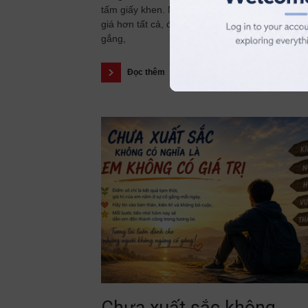
tấm giấy khen. Nhưng có một thành tích còn q
giá hơn tất cả, đó là những tháng ngày bền bỉ 
gắng,
Đọc thêm