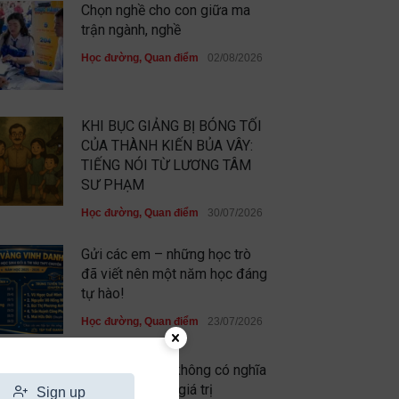
Chọn nghề cho con giữa ma
trận ngành, nghề
Học đường
,
Quan điểm
02/08/2026
KHI BỤC GIẢNG BỊ BÓNG TỐI
CỦA THÀNH KIẾN BỦA VÂY:
TIẾNG NÓI TỪ LƯƠNG TÂM
SƯ PHẠM
Học đường
,
Quan điểm
30/07/2026
Gửi các em – những học trò
đã viết nên một năm học đáng
tự hào!
Học đường
,
Quan điểm
23/07/2026
Chưa xuất sắc không có nghĩa
là em không có giá trị
Sign up