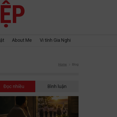
IỆP
ật
About Me
Vi tính Gia Nghi
Home
Blog
Đọc nhiều
Bình luận