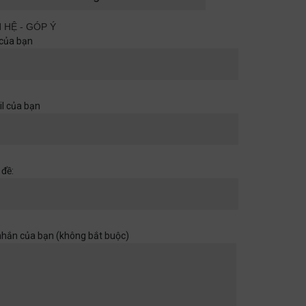
cùng nhau
Quan điểm
29/06/2026
N HỆ - GÓP Ý
của bạn
Khi một cánh cửa đã mở ra,
hãy chuẩn bị cho những chân
trời rộng hơn
l của bạn
Học đường
,
Quan điểm
28/06/2026
Muốn con có đức thì cha mẹ
 đề:
đừng làm điều thất đức
Quan điểm
28/06/2026
nhắn của bạn (không bắt buộc)
Khi sự dối trá trở nên bình
thường
Quan điểm
28/06/2026