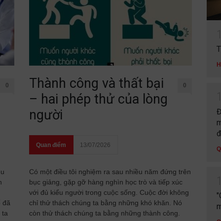
T
H
Thành công và thất bại
0
0
– hai phép thử của lòng
Đ
người
m
đ
Quan điểm
13/07/2026
Q
ều
Có một điều tôi nghiệm ra sau nhiều năm đứng trên
n
bục giảng, gặp gỡ hàng nghìn học trò và tiếp xúc
với đủ kiểu người trong cuộc sống. Cuộc đời không
"
ố đã
chỉ thử thách chúng ta bằng những khó khăn. Nó
m
 ta
còn thử thách chúng ta bằng những thành công.