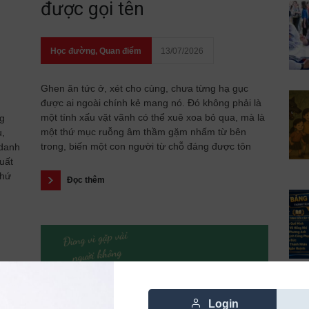
được gọi tên
Học đường
,
Quan điểm
13/07/2026
Ghen ăn tức ở, xét cho cùng, chưa từng hạ gục
được ai ngoài chính kẻ mang nó. Đó không phải là
một tính xấu vặt vãnh có thể xuê xoa bỏ qua, mà là
ng
một thứ mục ruỗng âm thầm gặm nhấm từ bên
u,
trong, biến một con người từ chỗ đáng được tôn
 danh
uất
thứ
Đọc thêm
Login