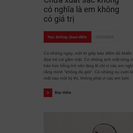
Chưa xuất sắc không
có nghĩa là em không
có giá trị
Học đường
,
Quan điểm
21/07/2026
Có những ngày, một tờ giấy báo điểm đủ khiến
đứa trẻ cúi gằm mặt. Có những ánh mắt từng r
háo hức bỗng trở nên lặng lẽ chỉ vì các em ngh
rằng mình “không đủ giỏi”. Có những nụ cười b
mất sau một kỳ thi, không phải vì các em lười
Đọc thêm