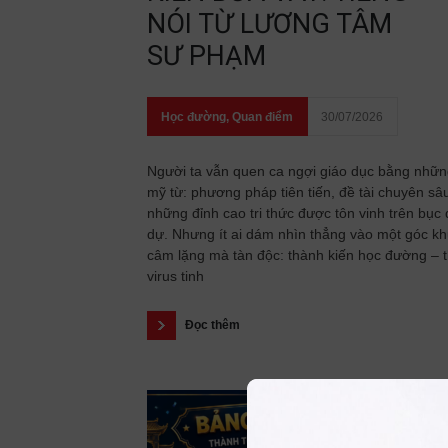
NÓI TỪ LƯƠNG TÂM
SƯ PHẠM
Học đường
,
Quan điểm
30/07/2026
Người ta vẫn quen ca ngợi giáo dục bằng nhữ
mỹ từ: phương pháp tiên tiến, đề tài chuyên sâ
những đỉnh cao tri thức được tôn vinh trên bục
dự. Nhưng ít ai dám nhìn thẳng vào một góc kh
câm lặng mà tàn độc: thành kiến học đường – 
virus tinh
Đọc thêm