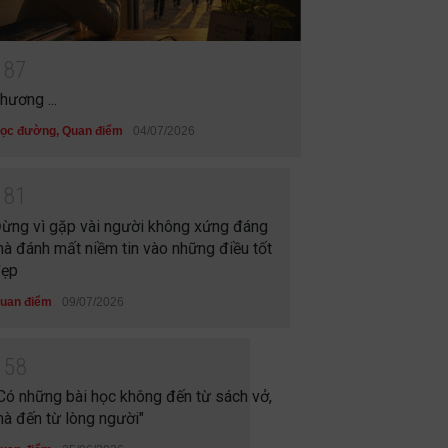
1
8
7
hương ...
ọc đường
,
Quan điểm
04/07/2026
1
8
1
ừng vì gặp vài người không xứng đáng
à đánh mất niềm tin vào những điều tốt
ẹp
uan điểm
09/07/2026
1
5
8
Có những bài học không đến từ sách vở,
à đến từ lòng người"