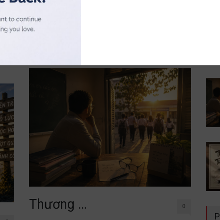
đời không nằm trong sách vở. Chỉ cần lặng lẽ đứng
uý
trước một
cố
Đọc thêm
Thương …
0
P