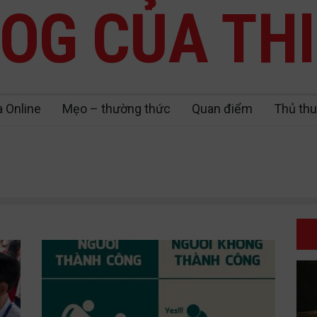
OG CỦA TH
a Online
Mẹo – thường thức
Quan điểm
Thủ thu