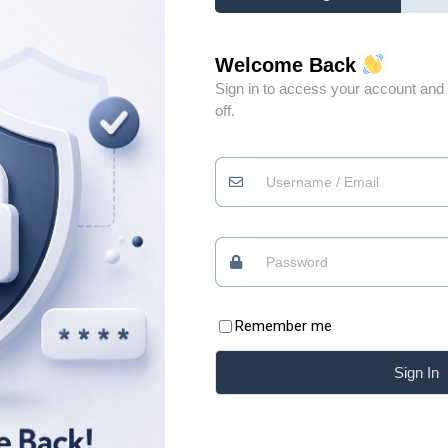
Welcome Back
Sign in to access your account and 
off.
Đừng vì gặp vài người
0
không xứng đáng mà
đánh mất niềm tin vào
0
những điều tốt đẹp
Quan điểm
09/07/2026
Remember me
Có những lúc, sống “chua” một chút mới giữ được
Sign In
phần ngọt của đời mình Xin chào những tâm hồn
ăm
đang tìm kiếm sự bình yên. Chào mừng bạn đã trở
i
lại với Blog của Thiệp. Có những bài học của cuộc
ằng