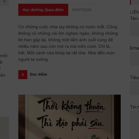
0
Học đường
,
Quan điểm
04/07/2026
LIÊ
Tên 
Có những cuộc chia tay không có nước mắt. Cũng
không có những cái ôm nghẹn ngào, không những
lời hẹn gặp lại, không một tấm ảnh cuối cùng để
nhiều năm sau còn mở ra mà mỉm cười. Chỉ là…
Emai
hết. Một cánh cửa khép lại rất nhẹ. Nhẹ đến mức
 một
người ta tưởng
ất
ĩ
Đọc thêm
iến
Tiêu
Tin 