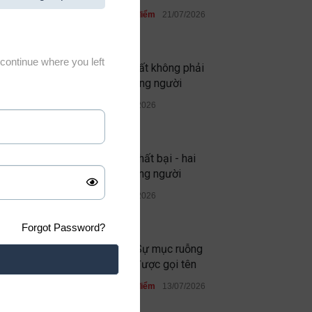
Học đường
,
Quan điểm
21/07/2026
continue where you left
Thứ đáng sợ nhất không phải
quỷ dữ, mà là lòng người
Quan điểm
19/07/2026
Thành công và thất bại - hai
phép thử của lòng người
Quan điểm
13/07/2026
Forgot Password?
Ghen ăn tức ở: Sự mục ruỗng
không bao giờ được gọi tên
Học đường
,
Quan điểm
13/07/2026