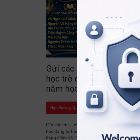
Gửi các em – những
học trò đã viết nên một
năm học đáng tự hào!
Học đường
,
Quan điểm
23/07/2026
Gửi các em – những học trò đã viết nên một n
học đáng tự hào! Có những thành tích được gh
bằng điểm số. Có những thành tích được ghi b