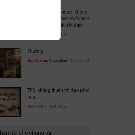
Đừng vì gặp vài người không
xứng đáng mà đánh mất niềm
tin vào những điều tốt đẹp
Quan điểm
09/07/2026
Thương ...
Học đường
,
Quan điểm
04/07/2026
Thời không thuận thì đạo phải
sâu
Quan điểm
01/07/2026
Sau cùng, mình đã không đi
hản hồi cho chúng tôi