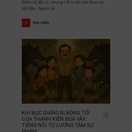
Điểm số đã có, nhưng nỗi lo thì mới thực sự
bắt đầu. Người ta
Đọc thêm
KHI BỤC GIẢNG BỊ BÓNG TỐI
0
CỦA THÀNH KIẾN BỦA VÂY:
TIẾNG NÓI TỪ LƯƠNG TÂM SƯ
PHẠM