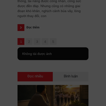
thông, tài năng được công nhận, công sức
được đền đáp. Nhưng cũng có những giai
đoạn khó khăn, nghịch cảnh bủa vây, lòng
người thay đổi, con
Đọc thêm
1
2
3
4
5
Không tải được ảnh
Đọc nhiều
Bình luận