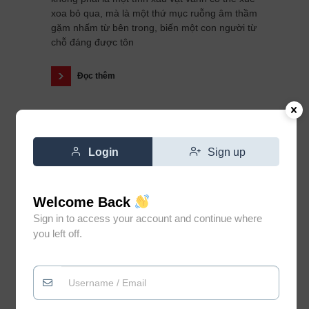
xoa bỏ qua, mà là một thứ mục ruỗng âm thầm
gặm nhấm từ bên trong, biến một con người từ
chỗ đáng được tôn
Đọc thêm
Login
Sign up
Welcome Back
Sign in to access your account and continue where
you left off.
Đừng vì gặp vài người không
0
xứng đáng mà đánh mất niềm