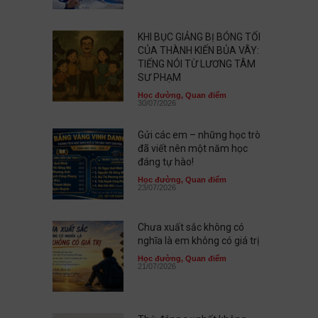
KHI BỤC GIẢNG BỊ BÓNG TỐI
CỦA THÀNH KIẾN BỦA VÂY:
TIẾNG NÓI TỪ LƯƠNG TÂM
SƯ PHẠM
Học đường
,
Quan điểm
30/07/2026
Gửi các em – những học trò
đã viết nên một năm học
đáng tự hào!
Học đường
,
Quan điểm
23/07/2026
Chưa xuất sắc không có
nghĩa là em không có giá trị
Học đường
,
Quan điểm
21/07/2026