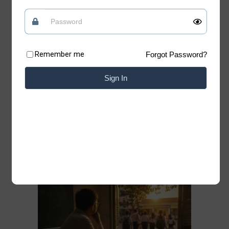
tin vào những điều tốt đẹp
Quan điểm
09/07/2026
Remember me
Forgot Password?
Có những lúc, sống “chua” một chút mới giữ
được phần ngọt của đời mình Xin chào những
Sign In
tâm hồn đang tìm kiếm sự bình yên. Chào
mừng bạn đã trở lại với Blog của Thiệp. Có
những bài học của cuộc đời không nằm trong
sách vở. Chỉ cần lặng lẽ đứng trước một
Đọc thêm