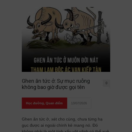
Ghen ăn tức ở: Sự mục ruỗng
0
không bao giờ được gọi tên
Học đường
,
Quan điểm
13/07/2026
Ghen ăn tức ở, xét cho cùng, chưa từng hạ
gục được ai ngoài chính kẻ mang nó. Đó
không phải là một tính xấu vặt vãnh có thể xuê