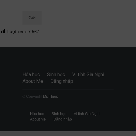
Quan điểm
28/06/2026
Lượt xem:
7.567
Hóa học
Sinh học
Vi tính Gia Nghi
About Me
Đăng nhập
© Copyright
Mr. Thiep
Hóa học
Sinh học
Vi tính Gia Nghi
About Me
Đăng nhập