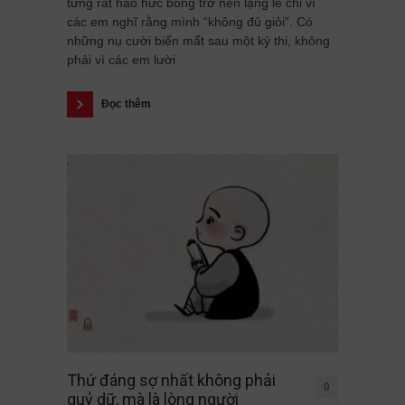
từng rất háo hức bỗng trở nên lặng lẽ chỉ vì
các em nghĩ rằng mình “không đủ giỏi”. Có
những nụ cười biến mất sau một kỳ thi, không
phải vì các em lười
Đọc thêm
Thứ đáng sợ nhất không phải
0
quỷ dữ, mà là lòng người