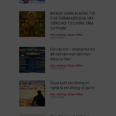
KHI BỤC GIẢNG BỊ BÓNG TỐI
CỦA THÀNH KIẾN BỦA VÂY:
TIẾNG NÓI TỪ LƯƠNG TÂM
SƯ PHẠM
Học đường
,
Quan điểm
30/07/2026
Gửi các em – những học trò
đã viết nên một năm học
đáng tự hào!
Học đường
,
Quan điểm
23/07/2026
Chưa xuất sắc không có
nghĩa là em không có giá trị
Học đường
,
Quan điểm
21/07/2026