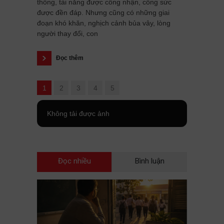
thông, tài năng được công nhận, công sức
được đền đáp. Nhưng cũng có những giai
đoạn khó khăn, nghịch cảnh bủa vây, lòng
người thay đổi, con
Đọc thêm
1
2
3
4
5
Không tải được ảnh
Đọc nhiều
Bình luận