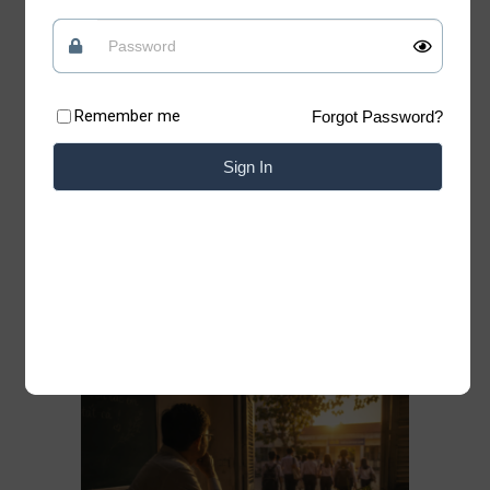
tin vào những điều tốt đẹp
Quan điểm
09/07/2026
Remember me
Forgot Password?
Có những lúc, sống “chua” một chút mới giữ
được phần ngọt của đời mình Xin chào những
Sign In
tâm hồn đang tìm kiếm sự bình yên. Chào
mừng bạn đã trở lại với Blog của Thiệp. Có
những bài học của cuộc đời không nằm trong
sách vở. Chỉ cần lặng lẽ đứng trước một
Đọc thêm