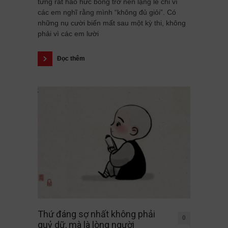
từng rất háo hức bỗng trở nên lặng lẽ chỉ vì
các em nghĩ rằng mình “không đủ giỏi”. Có
những nụ cười biến mất sau một kỳ thi, không
phải vì các em lười
Đọc thêm
Thứ đáng sợ nhất không phải
0
quỷ dữ, mà là lòng người