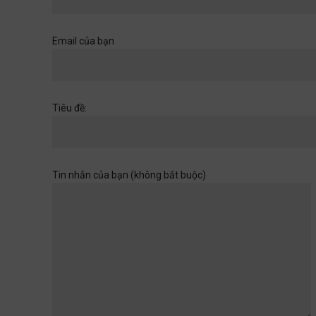
Khi một cánh cửa đã mở ra,
hãy chuẩn bị cho những
chân trời rộng hơn
Email của bạn
Học đường
,
Quan điểm
28/06/2026
Muốn con có đức thì cha mẹ
Tiêu đề:
đừng làm điều thất đức
Quan điểm
28/06/2026
Tin nhắn của bạn (không bắt buộc)
Khi sự dối trá trở nên bình
thường
Quan điểm
28/06/2026
Tuổi thơ của con không chờ
đợi ta rảnh rỗi