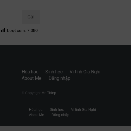
Quan điểm
28/06/2026
Lượt xem:
7.380
Hóa học
Sinh học
Vi tính Gia Nghi
About Me
Đăng nhập
© Copyright
Mr. Thiep
Hóa học
Sinh học
Vi tính Gia Nghi
About Me
Đăng nhập