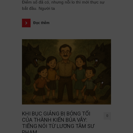
Điểm số đã có, nhưng nỗi lo thì mới thực sự
bắt đầu. Người ta
Đọc thêm
KHI BỤC GIẢNG BỊ BÓNG TỐI
0
CỦA THÀNH KIẾN BỦA VÂY:
TIẾNG NÓI TỪ LƯƠNG TÂM SƯ
PHẠM