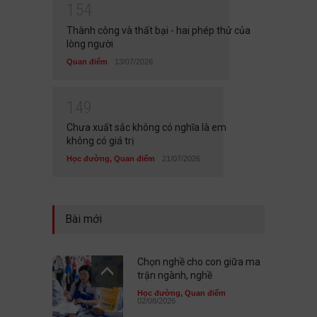
1
5
4
Thành công và thất bại - hai phép thử của
lòng người
Quan điểm
13/07/2026
1
4
9
Chưa xuất sắc không có nghĩa là em
không có giá trị
Học đường
,
Quan điểm
21/07/2026
Bài mới
Chọn nghề cho con giữa ma
trận ngành, nghề
Học đường
,
Quan điểm
02/08/2026