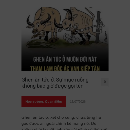
Ghen ăn tức ở: Sự mục ruỗng
0
không bao giờ được gọi tên
Học đường
,
Quan điểm
13/07/2026
Ghen ăn tức ở, xét cho cùng, chưa từng hạ
gục được ai ngoài chính kẻ mang nó. Đó
không phải là một tính xấu vặt vãnh có thể xuê