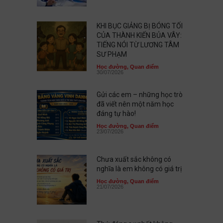
KHI BỤC GIẢNG BỊ BÓNG TỐI
CỦA THÀNH KIẾN BỦA VÂY:
TIẾNG NÓI TỪ LƯƠNG TÂM
SƯ PHẠM
Học đường
,
Quan điểm
30/07/2026
Gửi các em – những học trò
đã viết nên một năm học
đáng tự hào!
Học đường
,
Quan điểm
23/07/2026
Chưa xuất sắc không có
nghĩa là em không có giá trị
Học đường
,
Quan điểm
21/07/2026