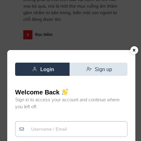
xoa bỏ qua, mà là một thứ mục ruỗng âm thầm
gặm nhấm từ bên trong, biến một con người từ
chỗ đáng được tôn
Đọc thêm
Login
Sign up
Welcome Back
Sign in to access your account and continue where
you left off.
Đừng vì gặp vài người không
0
xứng đáng mà đánh mất niềm