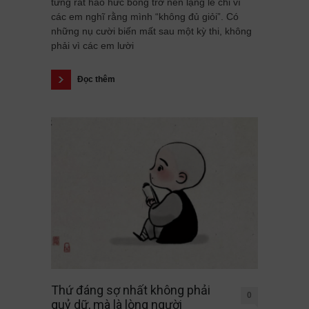
từng rất háo hức bỗng trở nên lặng lẽ chỉ vì
các em nghĩ rằng mình “không đủ giỏi”. Có
những nụ cười biến mất sau một kỳ thi, không
phải vì các em lười
Đọc thêm
Thứ đáng sợ nhất không phải
0
quỷ dữ, mà là lòng người