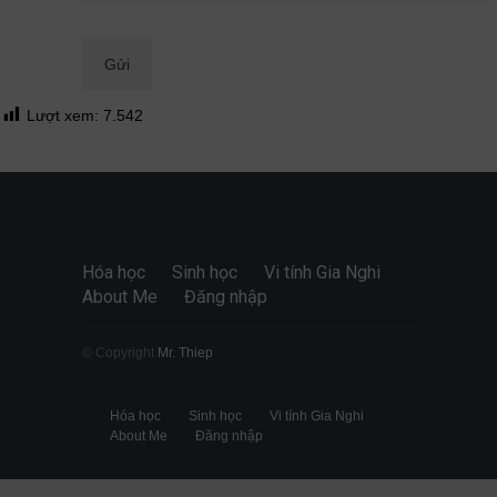
Quan điểm
28/06/2026
Lượt xem:
7.542
Hóa học
Sinh học
Vi tính Gia Nghi
About Me
Đăng nhập
© Copyright
Mr. Thiep
Hóa học
Sinh học
Vi tính Gia Nghi
About Me
Đăng nhập