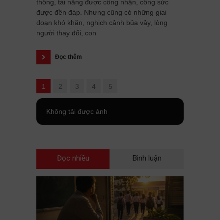
thông, tài năng được công nhận, công sức
được đền đáp. Nhưng cũng có những giai
đoạn khó khăn, nghịch cảnh bủa vây, lòng
người thay đổi, con
Đọc thêm
1
2
3
4
5
Không tải được ảnh
Đọc nhiều
Bình luận