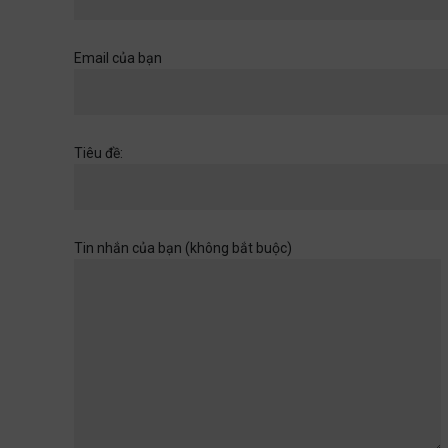
Khi một cánh cửa đã mở ra,
hãy chuẩn bị cho những
chân trời rộng hơn
Email của bạn
Học đường
,
Quan điểm
28/06/2026
Muốn con có đức thì cha mẹ
Tiêu đề:
đừng làm điều thất đức
Quan điểm
28/06/2026
Tin nhắn của bạn (không bắt buộc)
Khi sự dối trá trở nên bình
thường
Quan điểm
28/06/2026
Tuổi thơ của con không chờ
đợi ta rảnh rỗi