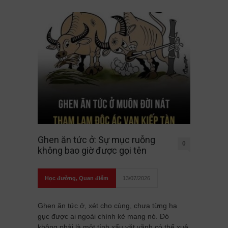
Ghen ăn tức ở: Sự mục ruỗng
0
không bao giờ được gọi tên
Học đường
,
Quan điểm
13/07/2026
Ghen ăn tức ở, xét cho cùng, chưa từng hạ
gục được ai ngoài chính kẻ mang nó. Đó
không phải là một tính xấu vặt vãnh có thể xuê