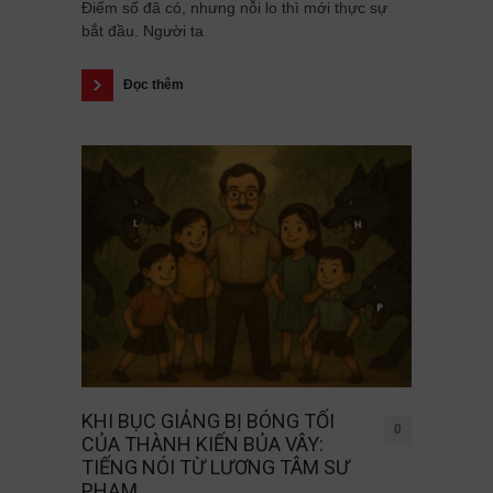
Điểm số đã có, nhưng nỗi lo thì mới thực sự
bắt đầu. Người ta
Đọc thêm
KHI BỤC GIẢNG BỊ BÓNG TỐI
0
CỦA THÀNH KIẾN BỦA VÂY:
TIẾNG NÓI TỪ LƯƠNG TÂM SƯ
PHẠM