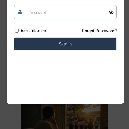
tin vào những điều tốt đẹp
Quan điểm
09/07/2026
Remember me
Forgot Password?
Có những lúc, sống “chua” một chút mới giữ
được phần ngọt của đời mình Xin chào những
Sign In
tâm hồn đang tìm kiếm sự bình yên. Chào
mừng bạn đã trở lại với Blog của Thiệp. Có
những bài học của cuộc đời không nằm trong
sách vở. Chỉ cần lặng lẽ đứng trước một
Đọc thêm