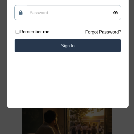
tin vào những điều tốt đẹp
Quan điểm
09/07/2026
Remember me
Forgot Password?
Có những lúc, sống “chua” một chút mới giữ
được phần ngọt của đời mình Xin chào những
Sign In
tâm hồn đang tìm kiếm sự bình yên. Chào
mừng bạn đã trở lại với Blog của Thiệp. Có
những bài học của cuộc đời không nằm trong
sách vở. Chỉ cần lặng lẽ đứng trước một
Đọc thêm