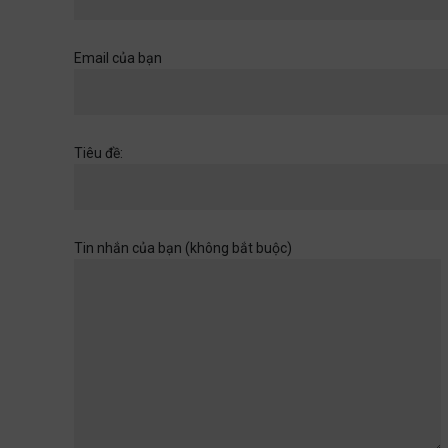
Khi một cánh cửa đã mở ra,
hãy chuẩn bị cho những
chân trời rộng hơn
Email của bạn
Học đường
,
Quan điểm
28/06/2026
Muốn con có đức thì cha mẹ
Tiêu đề:
đừng làm điều thất đức
Quan điểm
28/06/2026
Tin nhắn của bạn (không bắt buộc)
Khi sự dối trá trở nên bình
thường
Quan điểm
28/06/2026
Tuổi thơ của con không chờ
đợi ta rảnh rỗi