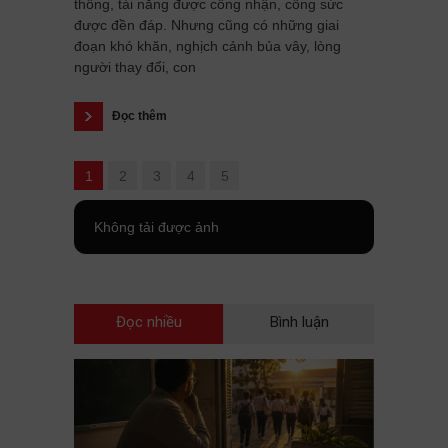
thông, tài năng được công nhận, công sức
được đền đáp. Nhưng cũng có những giai
đoạn khó khăn, nghịch cảnh bủa vây, lòng
người thay đổi, con
Đọc thêm
1
2
3
4
5
Không tải được ảnh
Đọc nhiều
Bình luận