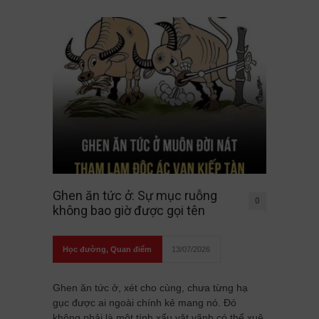
Ghen ăn tức ở: Sự mục ruỗng
0
không bao giờ được gọi tên
Học đường
,
Quan điểm
13/07/2026
Ghen ăn tức ở, xét cho cùng, chưa từng hạ
gục được ai ngoài chính kẻ mang nó. Đó
không phải là một tính xấu vặt vãnh có thể xuê