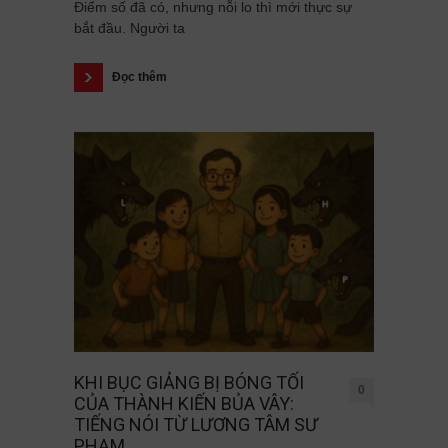
Điểm số đã có, nhưng nỗi lo thì mới thực sự
bắt đầu. Người ta
Đọc thêm
KHI BỤC GIẢNG BỊ BÓNG TỐI
0
CỦA THÀNH KIẾN BỦA VÂY:
TIẾNG NÓI TỪ LƯƠNG TÂM SƯ
PHẠM