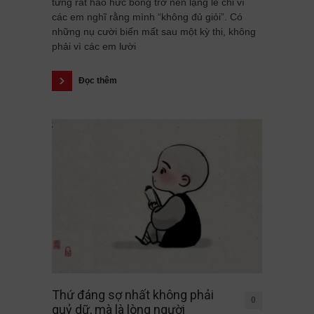
từng rất háo hức bỗng trở nên lặng lẽ chỉ vì
các em nghĩ rằng mình “không đủ giỏi”. Có
những nụ cười biến mất sau một kỳ thi, không
phải vì các em lười
Đọc thêm
Thứ đáng sợ nhất không phải
0
quỷ dữ, mà là lòng người