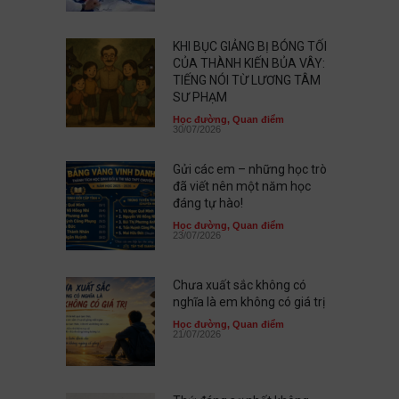
KHI BỤC GIẢNG BỊ BÓNG TỐI
CỦA THÀNH KIẾN BỦA VÂY:
TIẾNG NÓI TỪ LƯƠNG TÂM
SƯ PHẠM
Học đường
,
Quan điểm
30/07/2026
Gửi các em – những học trò
đã viết nên một năm học
đáng tự hào!
Học đường
,
Quan điểm
23/07/2026
Chưa xuất sắc không có
nghĩa là em không có giá trị
Học đường
,
Quan điểm
21/07/2026