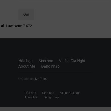
Quan điểm
28/06/2026
Lượt xem:
7.672
Hóa học
Sinh học
Vi tính Gia Nghi
About Me
Đăng nhập
© Copyright
Mr. Thiep
Hóa học
Sinh học
Vi tính Gia Nghi
About Me
Đăng nhập