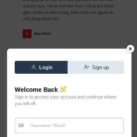
xoa bỏ qua, mà là một thứ mục ruỗng âm thầm
gặm nhấm từ bên trong, biến một con người từ
chỗ đáng được tôn
Đọc thêm
Login
Sign up
Welcome Back
Sign in to access your account and continue where
you left off.
Đừng vì gặp vài người không
0
xứng đáng mà đánh mất niềm